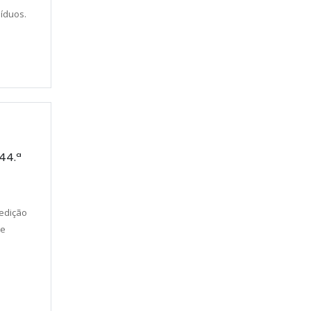
síduos.
44.ª
 edição
de