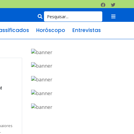
assificados
Horóscopo
Entrevistas
M
maiores
r