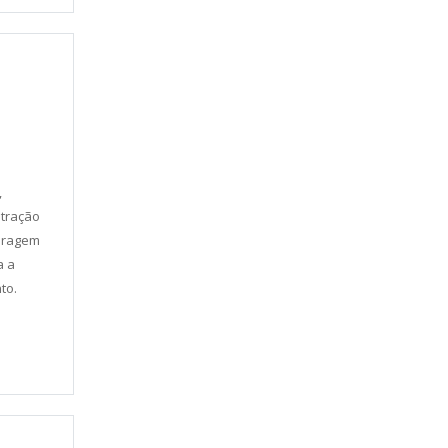
,
ntração
paragem
a a
to.