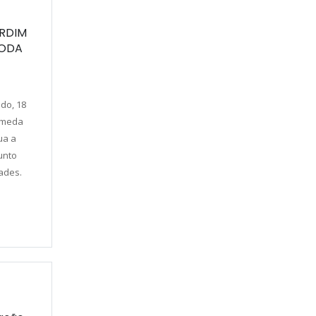
ARDIM
TODA
do, 18
lameda
ua a
unto
dades.