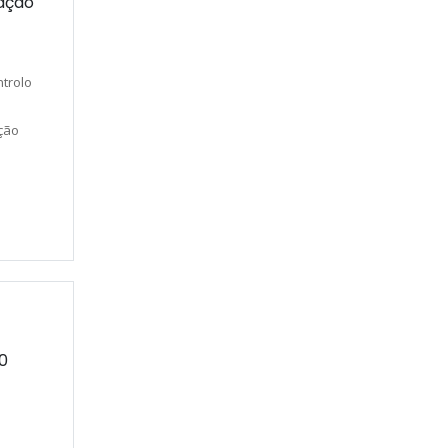
ração
trolo
ção
0