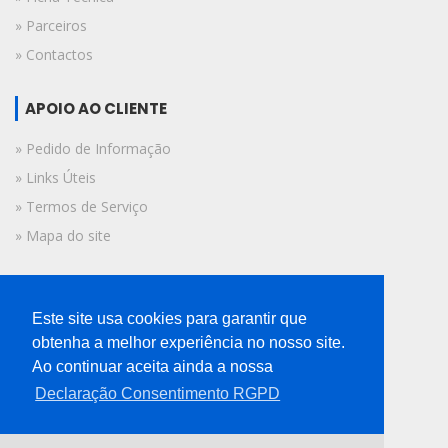
» Parceiros
» Contactos
APOIO AO CLIENTE
» Pedido de Informação
» Links Úteis
» Termos de Serviço
» Mapa do site
FICHA TÉCNICA
Este site usa cookies para garantir que
© 2019 A Voz do Algarve.
obtenha a melhor experiência no nosso site.
Todos os direitos reservados.
Ao continuar aceita ainda a nossa
Declaração Consentimento RGPD