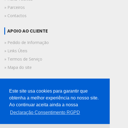
» Parceiros
» Contactos
APOIO AO CLIENTE
» Pedido de Informação
» Links Úteis
» Termos de Serviço
» Mapa do site
FICHA TÉCNICA
Este site usa cookies para garantir que
© 2019 A Voz do Algarve.
obtenha a melhor experiência no nosso site.
Todos os direitos reservados.
Ao continuar aceita ainda a nossa
Declaração Consentimento RGPD