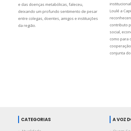
instituciona
e das doenças metabólicas, faleceu,
Loulé a Capi
deixando um profundo sentimento de pesar
reconhecend
entre colegas, doentes, amigos e instituições
contributo 
da região.
social, econ
como para o
cooperação 
conjunta do
CATEGORIAS
A VOZ 