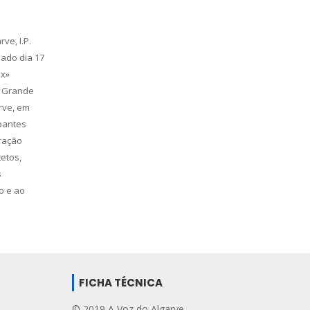
ve, I.P.
ado dia 17
ex»
o Grande
rve, em
ipantes
ração
tetos,
s
o e ao
FICHA TÉCNICA
© 2019 A Voz do Algarve.