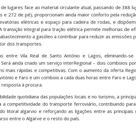
 de lugares face ao material circulante atual, passando de 388 l
 e 272 de pé), proporcionam ainda maior conforto pela redução
levatórias elétricas e espaço para cadeira de rodas, e dispõem
A transição integral para tração elétrica permite melhorias de ef
abastecimento a gasóleo a contribuir para reduzir as emissões 
tor dos transportes.
tas entre Vila Real de Santo António e Lagos, eliminando-se
erá ainda criado um serviço InterRegional – dois comboios por
ens mais rápidas e competitivas. Com o aumento da oferta Regi
 António e Faro e um comboio a cada duas horas entre Faro e La
 resposta à procura.
lidade quotidiana das populações locais e no turismo, a principa
a competitividade do transporte ferroviário, contribuindo par
litoral algarvio e reforçando as ligações entre as principais
so entre o Algarve e o resto do país.