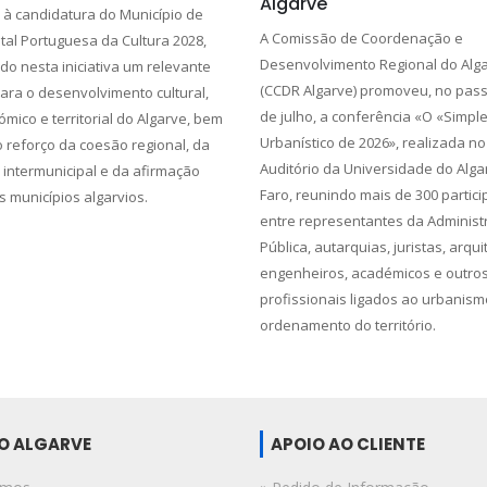
Algarve
l à candidatura do Município de
A Comissão de Coordenação e
tal Portuguesa da Cultura 2028,
Desenvolvimento Regional do Algar
o nesta iniciativa um relevante
(CCDR Algarve) promoveu, no pass
para o desenvolvimento cultural,
de julho, a conferência «O «Simpl
ómico e territorial do Algarve, bem
Urbanístico de 2026», realizada n
 reforço da coesão regional, da
Auditório da Universidade do Alga
intermunicipal e da afirmação
Faro, reunindo mais de 300 partic
s municípios algarvios.
entre representantes da Administ
Pública, autarquias, juristas, arqui
engenheiros, académicos e outro
profissionais ligados ao urbanism
ordenamento do território.
DO ALGARVE
APOIO AO CLIENTE