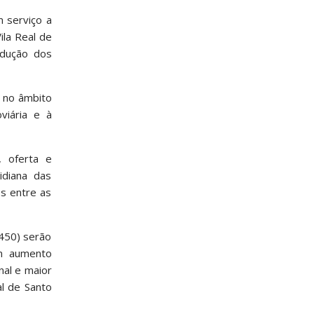
m serviço a
ila Real de
edução dos
a no âmbito
viária e à
, oferta e
idiana das
es entre as
D450) serão
um aumento
nal e maior
al de Santo