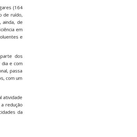
ugares (164
 de ruído,
, ainda, de
iciência em
poluentes e
 parte dos
 dia e com
onal, passa
gos, com um
l atividade
a a redução
 cidades da