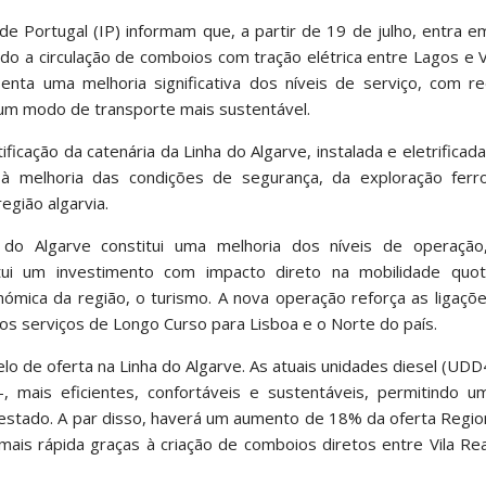
e Portugal (IP) informam que, a partir de 19 de julho, entra e
indo a circulação de comboios com tração elétrica entre Lagos e V
nta uma melhoria significativa dos níveis de serviço, com r
um modo de transporte mais sustentável.
ficação da catenária da Linha do Algarve, instalada e eletrificad
à melhoria das condições de segurança, da exploração ferro
egião algarvia.
 do Algarve constitui uma melhoria dos níveis de operação
titui um investimento com impacto direto na mobilidade quot
nómica da região, o turismo. A nova operação reforça as ligaçõ
m os serviços de Longo Curso para Lisboa e o Norte do país.
lo de oferta na Linha do Algarve. As atuais unidades diesel (UD
, mais eficientes, confortáveis e sustentáveis, permitindo 
prestado. A par disso, haverá um aumento de 18% da oferta Regio
ais rápida graças à criação de comboios diretos entre Vila Re