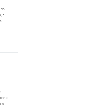
 do
, a
o.
A
e
iar os
r o