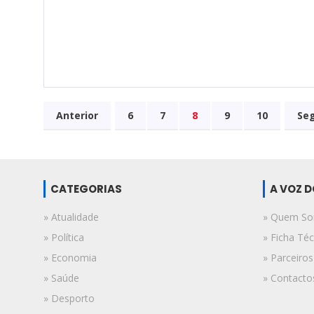
Anterior
6
7
8
9
10
Se
CATEGORIAS
A VOZ 
» Atualidade
» Quem S
» Política
» Ficha Téc
» Economia
» Parceiros
» Saúde
» Contacto
» Desporto