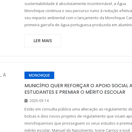
sustentabilidade é absolutamente incontornável, a Água
Monchique continua o seu percurso rumo à redução efetiva
seu impacto ambiental com o lançamento da Monchique Can
primeira garrafa de água portuguesa produzida em alumíni
LER MAIS
MONCHIQUE
MUNICÍPIO QUER REFORÇAR O APOIO SOCIAL 
ESTUDANTES E PREMIAR O MÉRITO ESCOLAR
2025-03-14
Estão em consulta pública uma alteração ao regulamento d
bolsas e dois novos projetos de regulamento que visam apo
monchiquenses que prosseguem os seus estudos e premia
mérito escolar. Manuel do Nascimento, Ivone Carriço e José