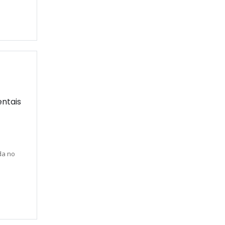
ntais
da no