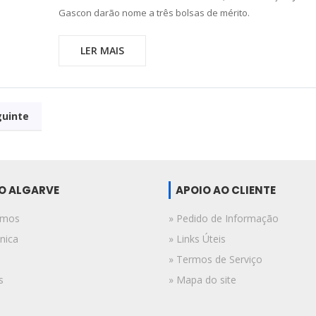
Gascon darão nome a três bolsas de mérito.
LER MAIS
guinte
DO ALGARVE
APOIO AO CLIENTE
omos
» Pedido de Informação
nica
» Links Úteis
» Termos de Serviço
s
» Mapa do site