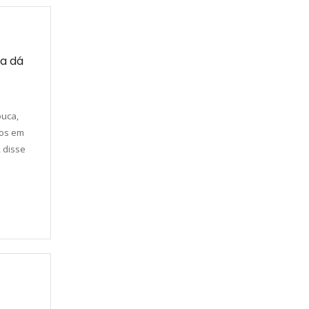
a dá
ouca,
cos em
, disse