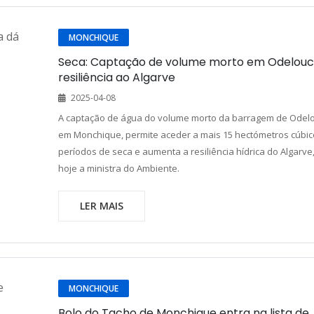
MONCHIQUE
Seca: Captação de volume morto em Odelouc
resiliência ao Algarve
2025-04-08
A captação de água do volume morto da barragem de Odel
em Monchique, permite aceder a mais 15 hectómetros cúbi
períodos de seca e aumenta a resiliência hídrica do Algarve
hoje a ministra do Ambiente.
LER MAIS
MONCHIQUE
Bolo do Tacho de Monchique entra na lista de