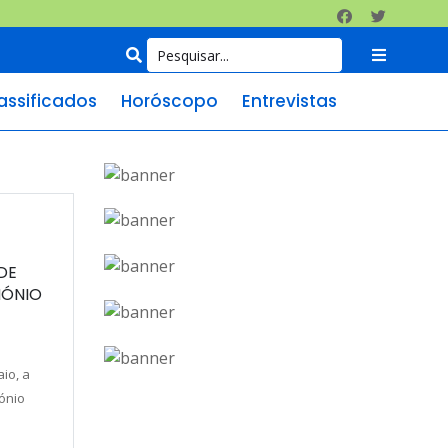
assificados
Horóscopo
Entrevistas
DE
MÓNIO
io, a
ónio