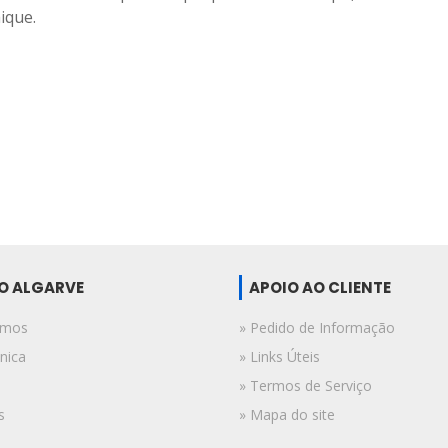
ique.
DO ALGARVE
APOIO AO CLIENTE
omos
» Pedido de Informação
nica
» Links Úteis
» Termos de Serviço
s
» Mapa do site