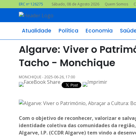
ERC nº 126275
Sábado, 08 de Agosto 2026
Quem Somos
C
Atualidade
Política
Economia
Saúd
Algarve: Viver o Patrim
Tacho - Monchique
MONCHIQUE - 2025-06-26, 17:00
Com o objetivo de reconhecer, valorizar e salvag
identidade coletiva das comunidades da região
Algarve, I.P. (CCDR Algarve) tem vindo a desen