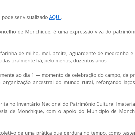
, pode ser visualizado
AQUI
.
oncelho de Monchique, é uma expressão viva do patrimóni
arinha de milho, mel, azeite, aguardente de medronho e
itidas oralmente há, pelo menos, duzentos anos.
almente ao dia 1 — momento de celebração do campo, da p
organização ancestral do mundo rural, reforçando laços 
crita no Inventário Nacional do Património Cultural Imaterial
esia de Monchique, com o apoio do Município de Monch
 coletivo de uma prática que perdura no tempo, como tes