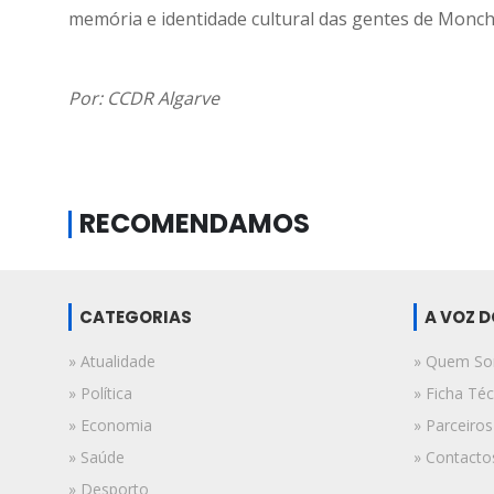
memória e identidade cultural das gentes de Monch
Por: CCDR Algarve
RECOMENDAMOS
CATEGORIAS
A VOZ 
» Atualidade
» Quem S
» Política
» Ficha Téc
» Economia
» Parceiros
» Saúde
» Contacto
» Desporto