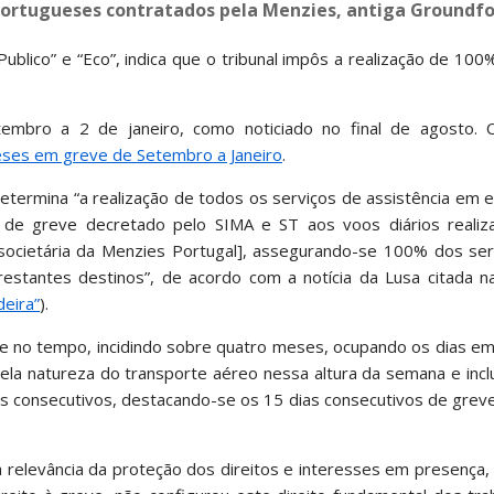
portugueses contratados pela Menzies, antiga Groundfo
Publico” e “Eco”, indica que o tribunal impôs a realização de 10
mbro a 2 de janeiro, como noticiado no final de agosto. C
eses em greve de Setembro a Janeiro
.
termina “a realização de todos os serviços de assistência em e
de greve decretado pelo SIMA e ST aos voos diários realiz
societária da Menzies Portugal], assegurando-se 100% dos ser
stantes destinos”, de acordo com a notícia da Lusa citada n
deira”
).
e no tempo, incidindo sobre quatro meses, ocupando os dias em
pela natureza do transporte aéreo nessa altura da semana e incl
as consecutivos, destacando-se os 15 dias consecutivos de grev
relevância da proteção dos direitos e interesses em presença,