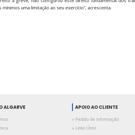
direito à greve, não configurou este direito fundamental dos tr
s mínimos uma limitação ao seu exercício”, acrescenta.
DO ALGARVE
APOIO AO CLIENTE
omos
» Pedido de Informação
nica
» Links Úteis