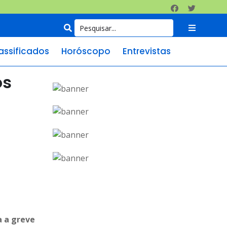
assificados
Horóscopo
Entrevistas
os
a a greve