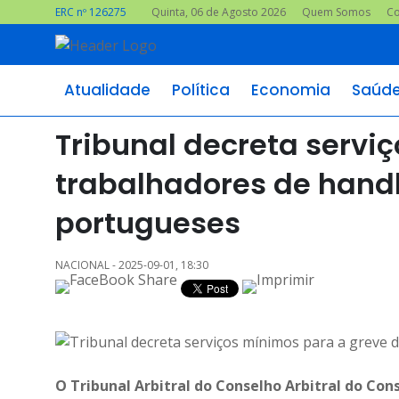
ERC nº 126275
Quinta, 06 de Agosto 2026
Quem Somos
Co
Atualidade
Política
Economia
Saúd
Tribunal decreta servi
trabalhadores de handl
portugueses
NACIONAL - 2025-09-01, 18:30
O Tribunal Arbitral do Conselho Arbitral do Con