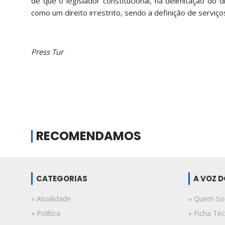
de que o legislador constitucional, na delimitação do 
como um direito irrestrito, sendo a definição de serviço
Press Tur
RECOMENDAMOS
CATEGORIAS
A VOZ 
» Atualidade
» Quem S
» Política
» Ficha Téc