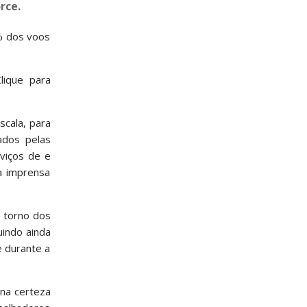
rce.
0% dos voos
lique para
scala, para
ados pelas
viços de e
a imprensa
 torno dos
uindo ainda
e durante a
 na certeza