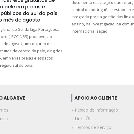
rastreios gratuitos de
documento estratégico que reforç
a pele em praias e
central do português e estabelec
públicos do Sul do país
integrada para a gestão das língu
o mês de agosto
ensino, na investigação, na comu
gional do Sul da Liga Portuguesa
internacionalização.
ncro (LPCC-NRS) promove, ao
s de agosto, um conjunto de
atuitos de cancro da pele, dirigidos
, em várias praias e espaços
região sul do país.
DO ALGARVE
APOIO AO CLIENTE
omos
» Pedido de Informação
nica
» Links Úteis
» Termos de Serviço