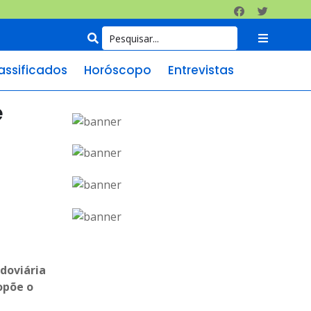
assificados
Horóscopo
Entrevistas
e
doviária
opõe o