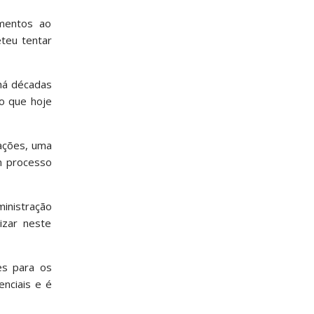
imentos ao
eteu tentar
 há décadas
go que hoje
uações, uma
um processo
ministração
izar neste
es para os
enciais e é