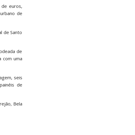
 de euros,
 urbano de
al de Santo
rodeada de
ida com uma
dagem, seis
painéis de
rejão, Bela