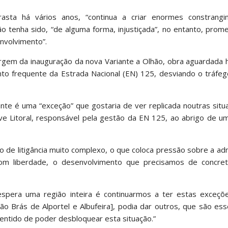
asta há vários anos, “continua a criar enormes constrang
 tenha sido, “de alguma forma, injustiçada”, no entanto, prom
envolvimento”.
argem da inauguração da nova Variante a Olhão, obra aguardada
nto frequente da Estrada Nacional (EN) 125, desviando o tráfe
nte é uma “exceção” que gostaria de ver replicada noutras sit
rve Litoral, responsável pela gestão da EN 125, ao abrigo de 
 de litigância muito complexo, o que coloca pressão sobre a ad
 com liberdade, o desenvolvimento que precisamos de concret
espera uma região inteira é continuarmos a ter estas exceçõ
ão Brás de Alportel e Albufeira], podia dar outros, que são ess
sentido de poder desbloquear esta situação.”