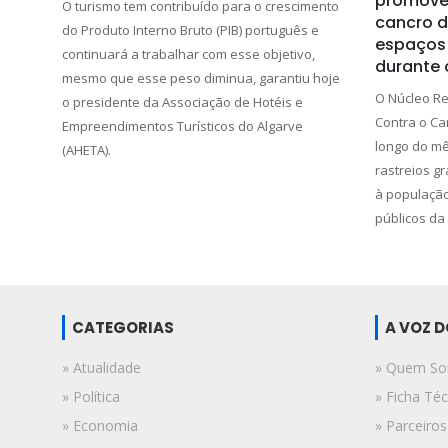
promove 
O turismo tem contribuído para o crescimento
cancro d
do Produto Interno Bruto (PIB) português e
espaços 
continuará a trabalhar com esse objetivo,
durante 
mesmo que esse peso diminua, garantiu hoje
O Núcleo Re
o presidente da Associação de Hotéis e
Contra o Ca
Empreendimentos Turísticos do Algarve
longo do mê
(AHETA).
rastreios gr
à população
públicos da 
CATEGORIAS
A VOZ 
» Atualidade
» Quem S
» Política
» Ficha Téc
» Economia
» Parceiros