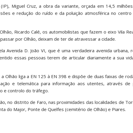
(IP), Miguel Cruz, a obra da variante, orçada em 14,5 milhões
ões e redução do ruído e da poluição atmosférica no centro
lhão, Ricardo Calé, os automobilistas que fazem o eixo Vila Re
e passar por Olhão, deixam de ter de atravessar a cidade.
a Avenida D. João VI, que é uma verdadeira avenida urbana, 
 sentido essas pessoas terem de articular diariamente a sua v
 a Olhão liga a EN 125 à EN 398 e dispõe de duas faixas de ro
zação e telemática para informação aos utentes, através de 
 e controlo do tráfego.
o, no distrito de Faro, nas proximidades das localidades de Tor
nta do Major, Ponte de Quelfes (cemitério de Olhão) e Piares.