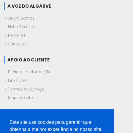
A VOZ DO ALGARVE
» Quem Somos
» Ficha Técnica
» Parceiros
» Contactos
APOIO AO CLIENTE
» Pedido de Informação
» Links Úteis
» Termos de Serviço
» Mapa do site
FICHA TÉCNICA
Este site usa cookies para garantir que
© 2019 A Voz do Algarve.
obtenha a melhor experiência no nosso site.
Todos os direitos reservados.