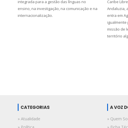
integrada para a gestão das línguas no
Caribe Libr
ensino, na investigação, na comunicação e na
Andaluzia, 
internacionalização.
entra em A
igualmente 
missão de l
território al
CATEGORIAS
A VOZ 
» Atualidade
» Quem S
» Política
» Ficha Téc