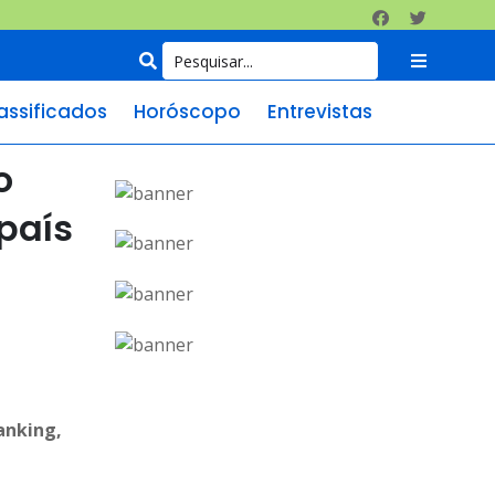
assificados
Horóscopo
Entrevistas
o
país
anking,