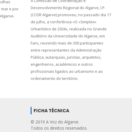
A Comissão de Coordenação e
rulhas
Desenvolvimento Regional do Algarve, I.P.
r mar e por
(CCDR Algarve) promoveu, no passado dia 17
 Algarve.
de julho, a conferência «O «Simplex»
Urbanístico de 2026», realizada no Grande
Auditório da Universidade do Algarve, em
Faro, reunindo mais de 300 participantes
entre representantes da Administração
Pública, autarquias, juristas, arquitetos,
engenheiros, académicos e outros
profissionais ligados ao urbanismo e ao
ordenamento do território.
FICHA TÉCNICA
© 2019 A Voz do Algarve.
Todos os direitos reservados.