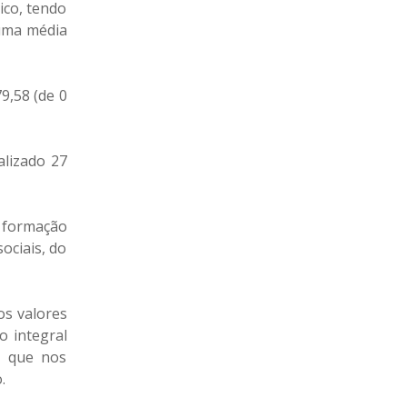
ico, tendo
 uma média
9,58 (de 0
alizado 27
a formação
ociais, do
os valores
o integral
ia que nos
.