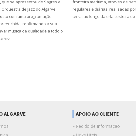
e, que se apresentou de Sagres a
fronteira marítima, através de pat
a Orquestra de Jazz do Algarve
regulares e diárias, realizadas po
gosto com uma programação
terra, ao longo da orla costeira do
preenchida, reafirmando a sua
evar música de qualidade a todo o
garvio.
DO ALGARVE
APOIO AO CLIENTE
omos
» Pedido de Informação
nica
» Links Úteis