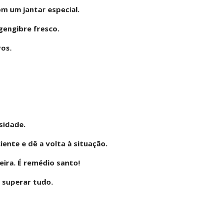
om um jantar especial.
engibre fresco.
vos.
sidade.
ente e dê a volta à situação.
eira. É remédio santo!
a superar tudo.