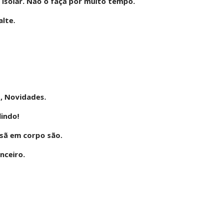
 isolar. Não o faça por muito tempo.
alte.
, Novidades.
lindo!
sã em corpo são.
nceiro.