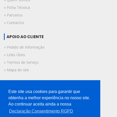
» Ficha Técnica
» Parceiros
» Contactos
APOIO AO CLIENTE
» Pedido de Informação
» Links Úteis
» Termos de Serviço
» Mapa do site
FICHA TÉCNICA
Este site usa cookies para garantir que
© 2019 A Voz do Algarve.
obtenha a melhor experiência no nosso site.
Todos os direitos reservados.
Ao continuar aceita ainda a nossa
Declaração Consentimento RGPD