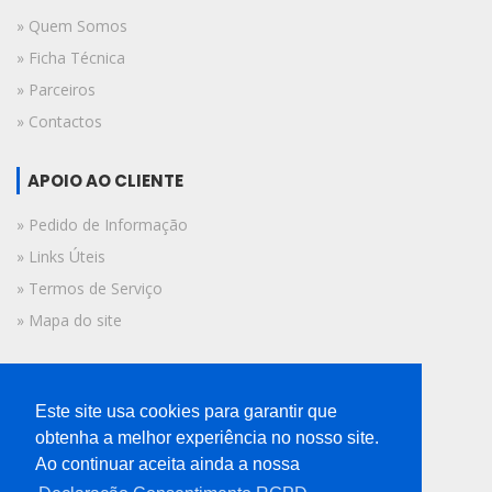
» Quem Somos
» Ficha Técnica
» Parceiros
» Contactos
APOIO AO CLIENTE
» Pedido de Informação
» Links Úteis
» Termos de Serviço
» Mapa do site
FICHA TÉCNICA
Este site usa cookies para garantir que
© 2019 A Voz do Algarve.
obtenha a melhor experiência no nosso site.
Todos os direitos reservados.
Ao continuar aceita ainda a nossa