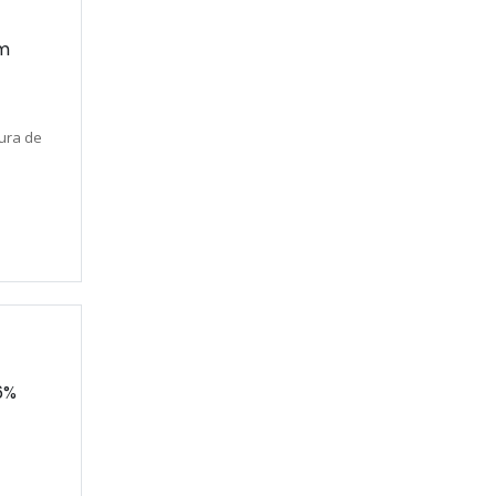
am
cura de
6%