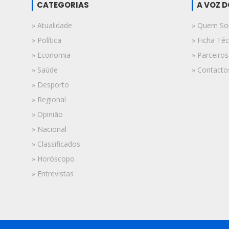
CATEGORIAS
A VOZ 
» Atualidade
» Quem S
» Política
» Ficha Téc
» Economia
» Parceiros
» Saúde
» Contacto
» Desporto
» Regional
» Opinião
» Nacional
» Classificados
» Horóscopo
» Entrevistas