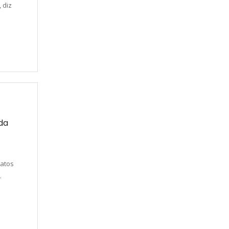
 diz
da
ratos
.