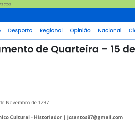
tactos
e
Desporto
Regional
Opinião
Nacional
Cl
amento de Quarteira – 15 d
nico Cultural - Historiador | jcsantos87@gmail.com