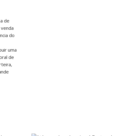
va de
a venda
ncia do
buir uma
oral de
teira,
ande