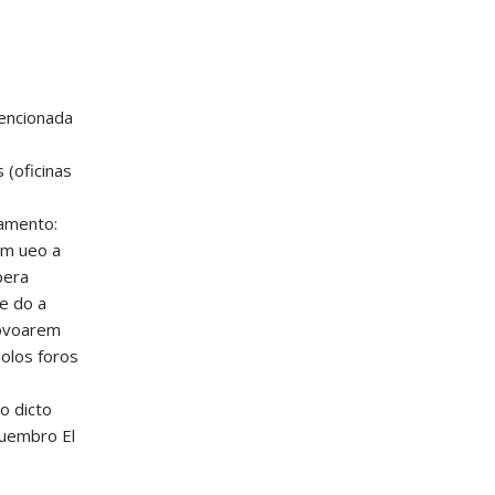
mencionada
 (oficinas
oamento:
am ueo a
pera
e do a
rovoarem
olos foros
o dicto
ouembro El