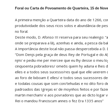
Foral ou Carta de Povoamento de Quarteira, 15 de Nov
A primeira menção a Quarteira data do ano de 1266, conc
produtividade dos seus ricos solos e abundância de pe
no foral.
Deste modo, D. Afonso III reserva para seu realengo: “
onde se preparava a lã), azenhas e ainda, a pesca da bal
A Importância deste local não passa despercebida a D. D
“Dom Denjs pela graça de deus Rey de Portugal e do Al
njm/ e pediu-me per mercee que eu lhy desse o meu lo
cinquoenta pobradores/ omeõs quem hy aduria e lhes d
elles e a todos seus sucesso/res qual que elle ueerem
ao foro de lixboam E elles/ e todos seus sucessores 
e todalas cousas que som con/tehudas e no dito foro 
padroados das Igrejas e/ de moynhos feitos e por faz
martin mercham/ e aos povradores que ao dicto logar 
Rei o mandou Franciscum annes o fez Era 1335 anos”