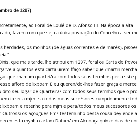
embro de 1297)
retamente, ao Foral de Loulé de D. Afonso III. Na época a alta
scado, fazem com que seja a única povoação do Concelho a ser 
as herdades, os moinhos (de águas correntes e de marés), pisões
eia.”
inis, que mais tarde, lhe atribui em 1297, foral ou Carta de Pov
garve a quantos esta carta uirem ffaço saber que /martin merch
gar que chamam quartei/ra com todos seus termhos per a ssi e 
esse afforo de lixboam E eu queren/do-lhes fazer graça e merce
 o dito seu logar de Quarteira/ com todos seus termhos que o p
deuem fazer a mjm e a todos meus suce/sores cumpridamente tod
de lixboam e retenho pera mjm e pera/todos meus sucessores os
er Outrossi os açougues Em/ testemunho desta cousa dey ende a
veeren esta mynha cartam Datam/ em Alcobaça quinze dias de n