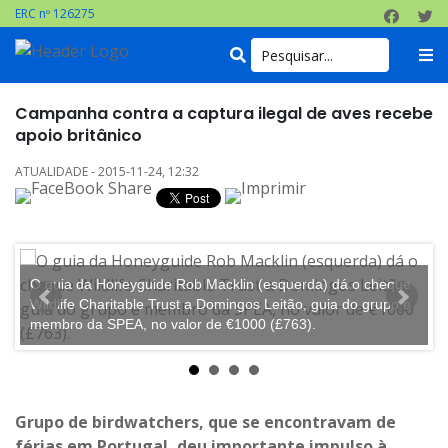
ERC nº 126275
Campanha contra a captura ilegal de aves recebe
apoio britânico
ATUALIDADE - 2015-11-24, 12:32
O guia da Honeyguide Rob Macklin (esquerda) dá o cheque
O
Wildlife Charitable Trust a Domingos Leitão, guia do grupo e
W
membro da SPEA, no valor de €1000 (£763).
m
Grupo de birdwatchers, que se encontravam de
férias em Portugal, deu importante impulso à