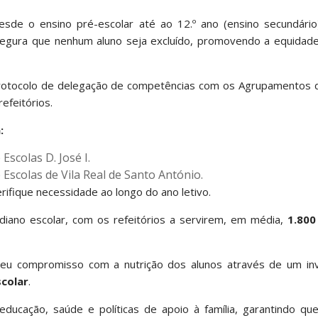
desde o ensino pré-escolar até ao 12.º ano (ensino secundári
ssegura que nenhum aluno seja excluído, promovendo a equidad
 protocolo de delegação de competências com os Agrupamentos d
efeitórios.
:
scolas D. José I.
scolas de Vila Real de Santo António.
rifique necessidade ao longo do ano letivo.
tidiano escolar, com os refeitórios a servirem, em média,
1.800
o seu compromisso com a nutrição dos alunos através de um in
scolar
.
ducação, saúde e políticas de apoio à família, garantindo qu