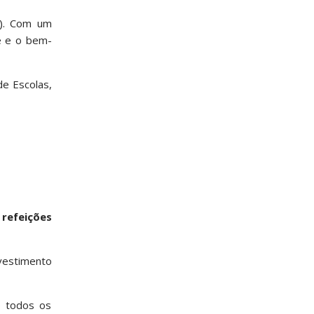
o). Com um
e e o bem-
e Escolas,
 refeições
vestimento
e todos os