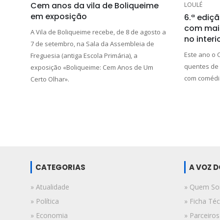
Cem anos da vila de Boliqueime
LOULÉ
em exposição
6.ª ediç
com mais
A Vila de Boliqueime recebe, de 8 de agosto a
no interi
7 de setembro, na Sala da Assembleia de
Este ano o 
Freguesia (antiga Escola Primária), a
quentes de 
exposição «Boliqueime: Cem Anos de Um
com comédia
Certo Olhar».
CATEGORIAS
A VOZ 
» Atualidade
» Quem S
» Política
» Ficha Téc
» Economia
» Parceiros