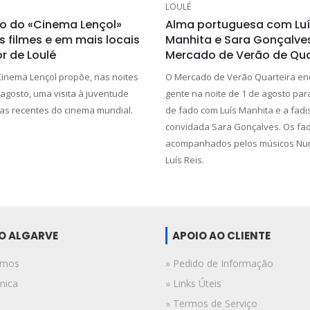
LOULÉ
ão do «Cinema Lençol»
Alma portuguesa com Luí
 filmes e em mais locais
Manhita e Sara Gonçalve
or de Loulé
Mercado de Verão de Qua
Cinema Lençol propõe, nas noites
O Mercado de Verão Quarteira en
agosto, uma visita à juventude
gente na noite de 1 de agosto par
s recentes do cinema mundial.
de fado com Luís Manhita e a fadi
convidada Sara Gonçalves. Os fad
acompanhados pelos músicos Nun
Luís Reis.
DO ALGARVE
APOIO AO CLIENTE
omos
» Pedido de Informação
nica
» Links Úteis
» Termos de Serviço