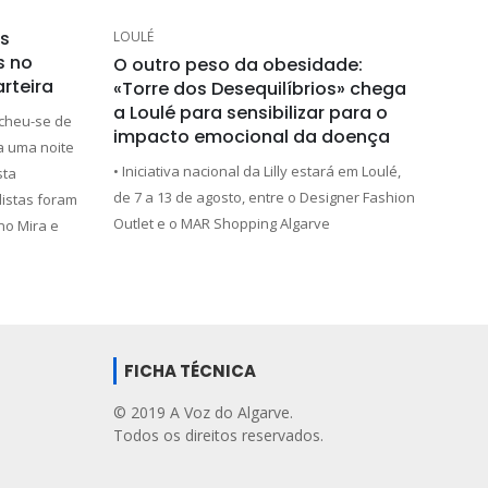
s
LOULÉ
s no
O outro peso da obesidade:
rteira
«Torre dos Desequilíbrios» chega
a Loulé para sensibilizar para o
cheu-se de
impacto emocional da doença
a uma noite
• Iniciativa nacional da Lilly estará em Loulé,
sta
de 7 a 13 de agosto, entre o Designer Fashion
istas foram
Outlet e o MAR Shopping Algarve
o Mira e
FICHA TÉCNICA
© 2019 A Voz do Algarve.
Todos os direitos reservados.