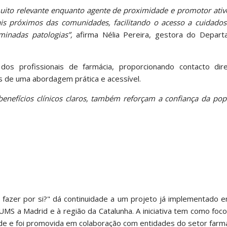
to relevante enquanto agente de proximidade e promotor ativ
ais próximos das comunidades, facilitando o acesso a cuidados
minadas patologias”,
afirma Nélia Pereira, gestora do Depar
l dos profissionais de farmácia, proporcionando contacto di
s de uma abordagem prática e acessível.
 benefícios clínicos claros, também reforçam a confiança da po
 fazer por si?" dá continuidade a um projeto já implementado 
UMS a Madrid e à região da Catalunha. A iniciativa tem como fo
úde e foi promovida em colaboração com entidades do setor farm