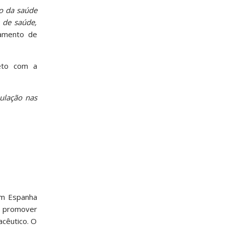
o da saúde
 de saúde,
tamento de
reto com a
pulação nas
em Espanha
co promover
acêutico. O