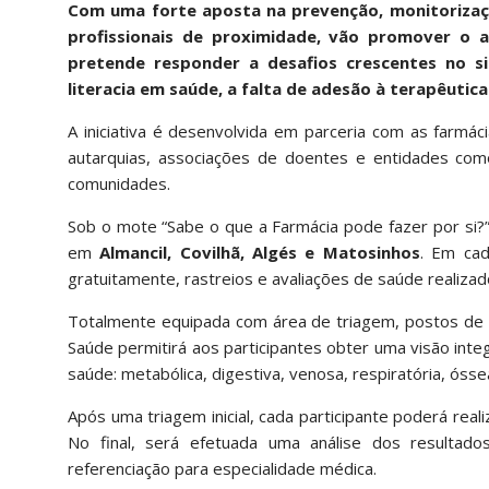
Com uma forte aposta na prevenção, monitoriza
profissionais de proximidade, vão promover o ac
pretende responder a desafios crescentes no s
literacia em saúde, a falta de adesão à terapêutic
A iniciativa é desenvolvida em parceria com as farmáci
autarquias, associações de doentes e entidades com
comunidades.
Sob o mote “Sabe o que a Farmácia pode fazer por si?
em
Almancil, Covilhã, Algés e Matosinhos
. Em cad
gratuitamente, rastreios e avaliações de saúde realiza
Totalmente equipada com área de triagem, postos de 
Saúde permitirá aos participantes obter uma visão int
saúde: metabólica, digestiva, venosa, respiratória, óss
Após uma triagem inicial, cada participante poderá real
No final, será efetuada uma análise dos resultado
referenciação para especialidade médica.