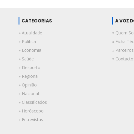
CATEGORIAS
A VOZ 
» Atualidade
» Quem S
» Política
» Ficha Téc
» Economia
» Parceiros
» Saúde
» Contacto
» Desporto
» Regional
» Opinião
» Nacional
» Classificados
» Horóscopo
» Entrevistas