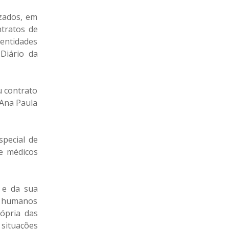
izados, em
ntratos de
 entidades
Diário da
u contrato
 Ana Paula
special de
de médicos
 e da sua
s humanos
ópria das
 situações