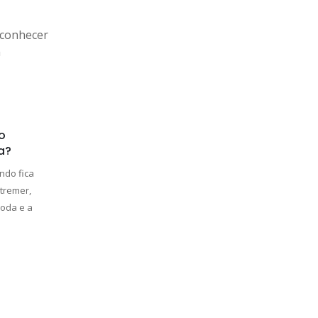
o
a?
ndo fica
tremer,
moda e a