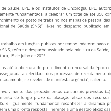
de Saúde, EPE, e os Institutos de Oncologia, EPE, autor
damente fundamentada, a celebrar um total de até 350 co
enchimento de posto de trabalho nos mapas de pessoal das
cional de Saúde (SNS)”, lê-se no despacho publicado em 
 trabalho em funções públicas por tempo indeterminado o
 SNS, refere o despacho assinado pela ministra da Saúde,
ura, 15 de julho de 2025.
nos até à abertura do procedimento concursal da época e
a assegurada a celeridade dos processos de recrutamento 
ntadamente, se revelem de manifesta urgência”, salienta.
nvolvimento dos procedimentos concursais previstos (…)
amento de longo prazo da alocação eficaz dos recurso
S, é, igualmente, fundamental reconhecer a dinâmica pr
igem uma pronta resposta, inerente a uma gestão eficaz das