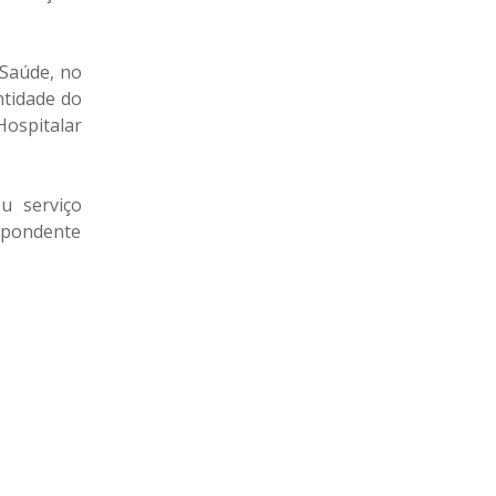
 Saúde, no
ntidade do
ospitalar
u serviço
espondente