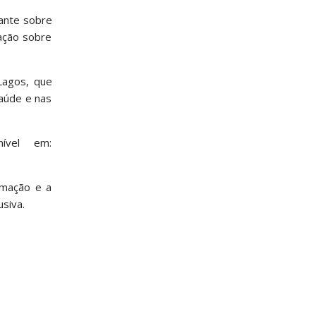
rante sobre
ação sobre
Lagos, que
aúde e nas
nível em:
rmação e a
siva.