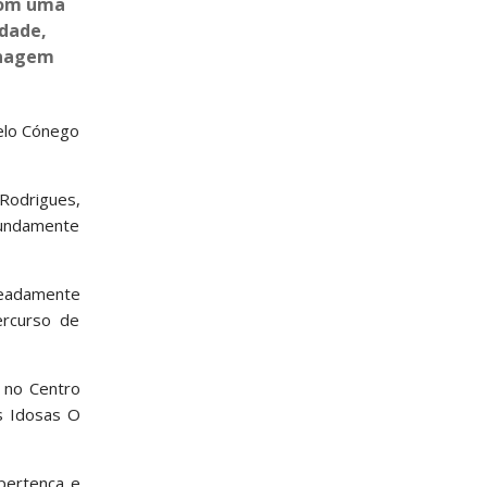
 com uma
idade,
enagem
pelo Cónego
Rodrigues,
fundamente
meadamente
ercurso de
 no Centro
as Idosas O
pertença e