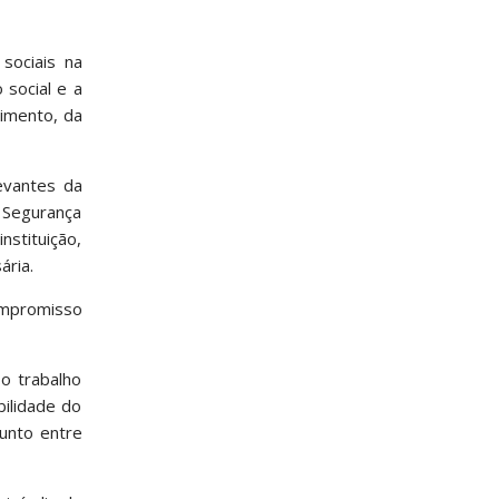
sociais na
 social e a
imento, da
evantes da
a Segurança
nstituição,
ária.
compromisso
 o trabalho
bilidade do
junto entre