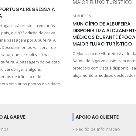
 PORTUGAL REGRESSA A
A
ALBUFEIRA
MUNICÍPIO DE ALBUFEIRA
rtugal está prestes a voltar às
DISPONIBILIZA ALOJAMEN
país, e a 87.ª edição da prova
MÉDICOS DURANTE ÉPOCA
ma passagem por Albufeira. A
MAIOR FLUXO TURÍSTICO
 Descobrimentos vai servir de
O Município de Albufeira e a Unid
etapa, que se realiza já na
Saúde do Algarve assinaram ont
ta-feira. A passagem do pelotão
protocolo com vista à disponibiliz
o vai obrigar a alguns
alojamento a médicos deslocados
entos de trânsito e de
nto em vários pontos da cidade.
DO ALGARVE
APOIO AO CLIENTE
omos
» Pedido de Informação