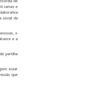
ricórdia de
 60 camas e
olaborativa
a social da
pessoas, o
lcance e a
e partilha
igem: estar
missão que