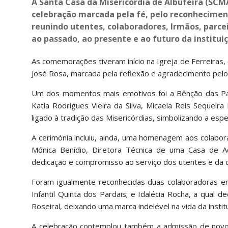
A Santa Casa da Misericórdia de Albufeira (SCMA
celebração marcada pela fé, pelo reconhecimen
reunindo utentes, colaboradores, Irmãos, parc
ao passado, ao presente e ao futuro da instituiç
As comemorações tiveram início na Igreja de Ferreiras,
José Rosa, marcada pela reflexão e agradecimento pelos
Um dos momentos mais emotivos foi a Bênção das Part
Katia Rodrigues Vieira da Silva, Micaela Reis Sequei
ligado à tradição das Misericórdias, simbolizando a esp
A cerimónia incluiu, ainda, uma homenagem aos colabo
Mónica Benídio, Diretora Técnica de uma Casa de A
dedicação e compromisso ao serviço dos utentes e da 
Foram igualmente reconhecidas duas colaboradoras e
Infantil Quinta dos Pardais; e Idalécia Rocha, a qual 
Roseiral, deixando uma marca indelével na vida da instit
A celebração contemplou também a admissão de novos 