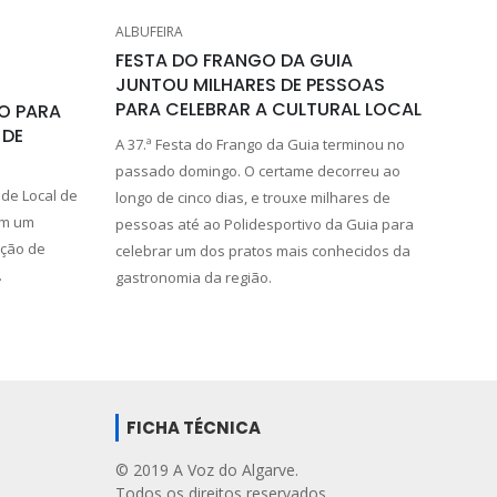
ALBUFEIRA
FESTA DO FRANGO DA GUIA
JUNTOU MILHARES DE PESSOAS
PARA CELEBRAR A CULTURAL LOCAL
TO PARA
 DE
A 37.ª Festa do Frango da Guia terminou no
passado domingo. O certame decorreu ao
ade Local de
longo de cinco dias, e trouxe milhares de
em um
pessoas até ao Polidesportivo da Guia para
ação de
celebrar um dos pratos mais conhecidos da
.
gastronomia da região.
FICHA TÉCNICA
© 2019 A Voz do Algarve.
Todos os direitos reservados.