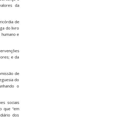
valores da
icórdia de
ga do livro
o humano e
ntervenções
lores; e da
Comissão de
reguesia do
munhando o
es sociais
do que “em
diário dos