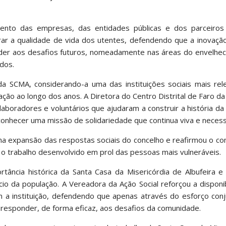
mento das empresas, das entidades públicas e dos parceiros 
ar a qualidade de vida dos utentes, defendendo que a inovação
nder aos desafios futuros, nomeadamente nas áreas do envelhec
dos.
da SCMA, considerando-a uma das instituições sociais mais rel
ão ao longo dos anos. A Diretora do Centro Distrital de Faro d
aboradores e voluntários que ajudaram a construir a história da i
onhecer uma missão de solidariedade que continua viva e necess
a na expansão das respostas sociais do concelho e reafirmou o 
 e o trabalho desenvolvido em prol das pessoas mais vulneráveis.
rtância histórica da Santa Casa da Misericórdia de Albufeira e
io da população. A Vereadora da Ação Social reforçou a disponi
m a instituição, defendendo que apenas através do esforço con
l responder, de forma eficaz, aos desafios da comunidade.