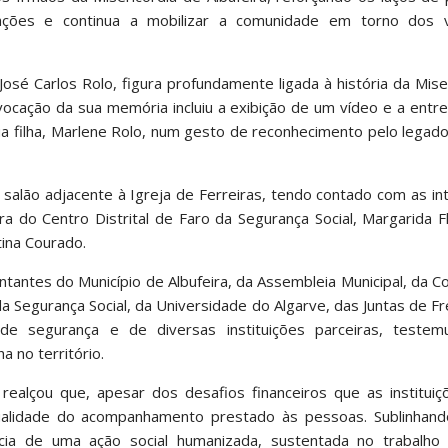
rações e continua a mobilizar a comunidade em torno dos 
 Carlos Rolo, figura profundamente ligada à história da Miser
vocação da sua memória incluiu a exibição de um vídeo e a entre
a filha, Marlene Rolo, num gesto de reconhecimento pelo legad
salão adjacente à Igreja de Ferreiras, tendo contado com as i
 do Centro Distrital de Faro da Segurança Social, Margarida F
tina Courado.
antes do Município de Albufeira, da Assembleia Municipal, da 
 Segurança Social, da Universidade do Algarve, das Juntas de F
 de segurança e de diversas instituições parceiras, teste
 no território.
ealçou que, apesar dos desafios financeiros que as instituiçõ
 qualidade do acompanhamento prestado às pessoas. Sublinhan
cia de uma ação social humanizada, sustentada no trabalho 