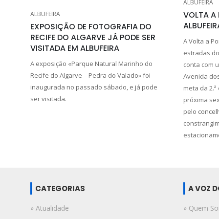
ALBUFEIRA
VOLTA A
ALBUFEIRA
ALBUFEIR
EXPOSIÇÃO DE FOTOGRAFIA DO
RECIFE DO ALGARVE JÁ PODE SER
A Volta a Po
VISITADA EM ALBUFEIRA
estradas do 
A exposição «Parque Natural Marinho do
conta com u
Recife do Algarve – Pedra do Valado» foi
Avenida dos
inaugurada no passado sábado, e já pode
meta da 2.ª 
ser visitada.
próxima sex
pelo concelh
constrangim
estacioname
CATEGORIAS
A VOZ 
» Atualidade
» Quem S