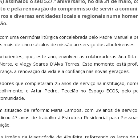
) assinalou o seu 527.º aniversário, no dia 31 de maio,
to e pela renovação do compromisso de servir a comun
eiros e diversas entidades locais e regionais numa hom
ão.
 com uma cerimónia litúrgica concelebrada pelo Padre Manuel e 
 mais de cinco séculos de missão ao serviço dos albufeirenses.
urientes, que, este ano, envolveu as colaboradoras Ana Rita 
ra Norte, e Vlegy Soares D'Alva Torres. Este momento está pro
erança, a renovação da vida e a confiança nas novas gerações.
radores que completaram 25 anos de serviço na instituição, no
colhimento; e Artur Pedro, Tecelão no Espaço ECOS, pelo p
comunidade.
m situação de reforma: Maria Campos, com 29 anos de serviço
dedicou 47 anos de trabalho à Estrutura Residencial para Pesso
uição.
Irmãos da Misericórdia de Albufeira, reforçando os laços de 