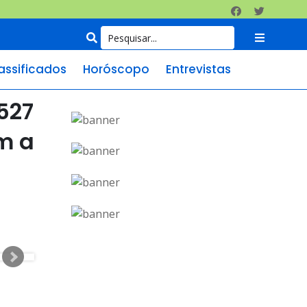
assificados
Horóscopo
Entrevistas
527
m a