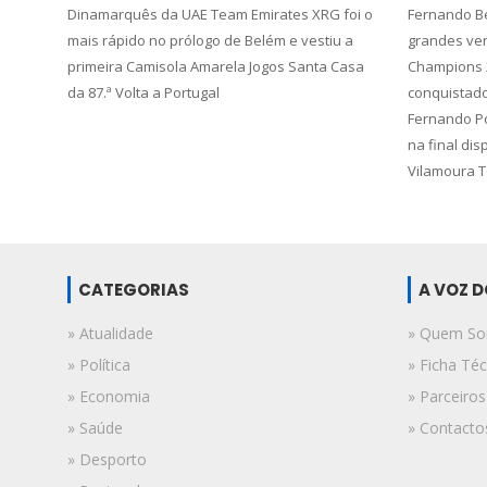
Dinamarquês da UAE Team Emirates XRG foi o
Fernando Be
mais rápido no prólogo de Belém e vestiu a
grandes ve
primeira Camisola Amarela Jogos Santa Casa
Champions 20
da 87.ª Volta a Portugal
conquistad
Fernando Po
na final dis
Vilamoura T
CATEGORIAS
A VOZ 
» Atualidade
» Quem S
» Política
» Ficha Téc
» Economia
» Parceiros
» Saúde
» Contacto
» Desporto