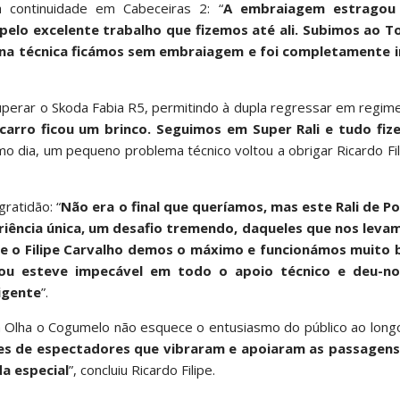
continuidade em Cabeceiras 2: “
A embraiagem estragou
elo excelente trabalho que fizemos até ali. Subimos ao T
ona técnica ficámos sem embraiagem e foi completamente 
perar o Skoda Fabia R5, permitindo à dupla regressar em regi
carro ficou um brinco. Seguimos em Super Rali e tudo fi
timo dia, um pequeno problema técnico voltou a obrigar Ricardo Fili
ratidão: “
Não era o final que queríamos, mas este Rali de Po
iência única, um desafio tremendo, daqueles que nos levam
 e o Filipe Carvalho demos o máximo e funcionámos muito
You esteve impecável em todo o apoio técnico e deu-n
igente
”.
da Olha o Cogumelo não esquece o entusiasmo do público ao long
es de espectadores que vibraram e apoiaram as passagens
a especial
”, concluiu Ricardo Filipe.