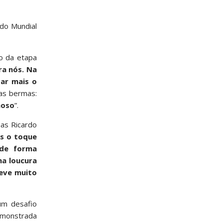
 do Mundial
ho da etapa
ra nós. Na
ar mais o
nas bermas:
noso
”.
mas Ricardo
s o toque
 de forma
ma loucura
teve muito
um desafio
demonstrada