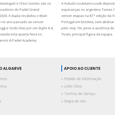
lasteguín e Chico Gomes são os
A Aviludo-Louletano-Loulé deposit
ncedores do Padel Grand
esperanças no argentino Tomas C
26. A dupla revalidou o título
vencer etapas na 87.ª edição da V
o no ano passado ao vencer
Portugal em bicicleta, sem abdicar 
ggi e Godo Díaz por um duplo 6-4,
pelo «top 10», pese a ausência de
putada esta quarta-feira no
Tivani, principal figura da equipa.
ennis & Padel Academy.
DO ALGARVE
APOIO AO CLIENTE
omos
» Pedido de Informação
nica
» Links Úteis
» Termos de Serviço
s
» Mapa do site