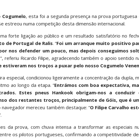
o Cogumelo
, esta foi a segunda presença na prova portuguesa
 se estreou numa competição desta dimensão internacional.
a forte ligação ao público e um resultado satisfatório no fec
 de Portugal de Ralis
. “
Foi um arranque muito positivo pa
 por nos defender um pouco, mas depois conseguimos solt
o
”, referiu Ricardo Filipe, agradecendo também o apoio sentido 
ue estiveram nos troços a puxar pelo nosso Cogumelo Vene
a especial, condicionou ligeiramente a concentração da dupla, 
ritmo ao longo da etapa. “
Entrámos com boa expectativa, ma
rados. Estes pneus Hankook obrigam-nos a conduzir
so dos restantes troços, principalmente de Góis, que é u
o do navegador mereceu também destaque: “
O Filipe Carvalho es
”.
s da prova, com chuva intensa a transformar as especiais n
 entre os pilotos portugueses, confirmando a competitividade 