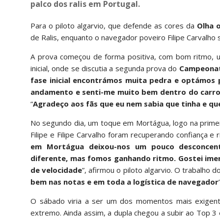
palco dos ralis em Portugal.
Para o piloto algarvio, que defende as cores da
Olha 
de Ralis, enquanto o navegador poveiro Filipe Carvalho
A prova começou de forma positiva, com bom ritmo, um
inicial, onde se discutia a segunda prova do
Campeonato
fase inicial encontrámos muita pedra e optámos
andamento e senti-me muito bem dentro do carr
“
Agradeço aos fãs que eu nem sabia que tinha e q
No segundo dia, um toque em Mortágua, logo na primeir
Filipe e Filipe Carvalho foram recuperando confiança e 
em Mortágua deixou-nos um pouco desconcent
diferente, mas fomos ganhando ritmo. Gostei imen
de velocidade
”, afirmou o piloto algarvio. O trabalh
bem nas notas e em toda a logística de navegador
O sábado viria a ser um dos momentos mais exigente
extremo. Ainda assim, a dupla chegou a subir ao Top 3