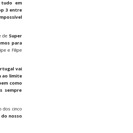
 tudo em
op 3 entre
impossível
me de
Super
zemos para
pe e Filipe
rtugal vai
 ao limite
 bem como
os sempre
o dos cinco
 do nosso