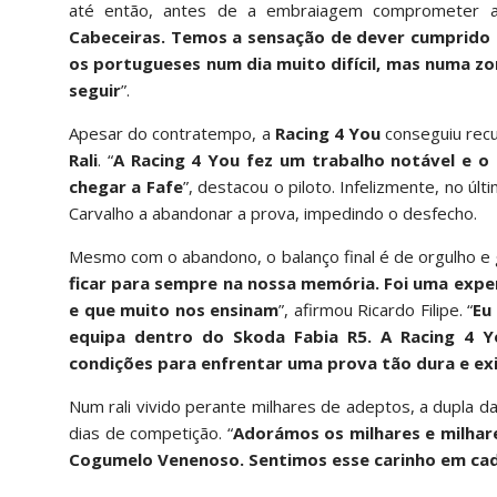
até então, antes de a embraiagem comprometer a 
Cabeceiras. Temos a sensação de dever cumprido p
os portugueses num dia muito difícil, mas numa z
seguir
”.
Apesar do contratempo, a
Racing 4 You
conseguiu recu
Rali
. “
A Racing 4 You fez um trabalho notável e o 
chegar a Fafe
”, destacou o piloto. Infelizmente, no úl
Carvalho a abandonar a prova, impedindo o desfecho.
Mesmo com o abandono, o balanço final é de orgulho e g
ficar para sempre na nossa memória. Foi uma exper
e que muito nos ensinam
”, afirmou Ricardo Filipe. “
Eu
equipa dentro do Skoda Fabia R5. A Racing 4 
condições para enfrentar uma prova tão dura e ex
Num rali vivido perante milhares de adeptos, a dupla 
dias de competição. “
Adorámos os milhares e milhar
Cogumelo Venenoso. Sentimos esse carinho em cad