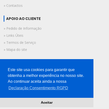
» Contactos
APOIO AO CLIENTE
» Pedido de Informação
» Links Úteis
» Termos de Serviço
» Mapa do site
FICHA TÉCNICA
Este site usa cookies para garantir que
© 2019 A Voz do Algarve.
obtenha a melhor experiência no nosso site.
Todos os direitos reservados.
Ao continuar aceita ainda a nossa
Declaração Consentimento RGPD
Aceitar