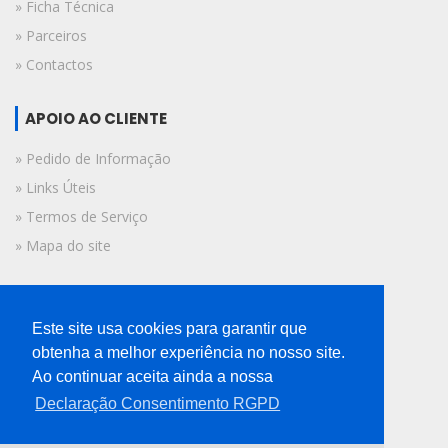
» Ficha Técnica
» Parceiros
» Contactos
APOIO AO CLIENTE
» Pedido de Informação
» Links Úteis
» Termos de Serviço
» Mapa do site
FICHA TÉCNICA
Este site usa cookies para garantir que
© 2019 A Voz do Algarve.
obtenha a melhor experiência no nosso site.
Todos os direitos reservados.
Ao continuar aceita ainda a nossa
Declaração Consentimento RGPD