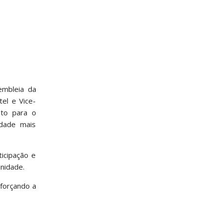
embleia da
el e Vice-
nto para o
edade mais
icipação e
unidade.
eforçando a