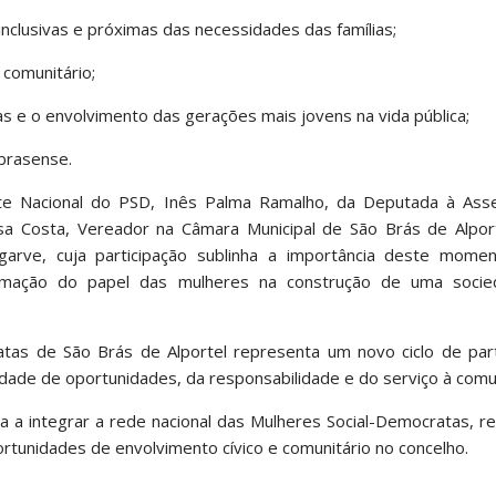
 inclusivas e próximas das necessidades das famílias;
e comunitário;
s e o envolvimento das gerações mais jovens na vida pública;
-brasense.
ente Nacional do PSD, Inês Palma Ramalho, da Deputada à Ass
a Costa, Vereador na Câmara Municipal de São Brás de Alport
lgarve, cuja participação sublinha a importância deste mome
afirmação do papel das mulheres na construção de uma soci
atas de São Brás de Alportel representa um novo ciclo de part
ldade de oportunidades, da responsabilidade e do serviço à com
a a integrar a rede nacional das Mulheres Social-Democratas, r
portunidades de envolvimento cívico e comunitário no concelho.