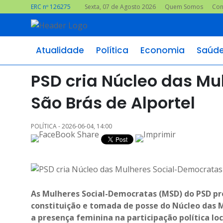
ERC nº 126275
Sexta, 07 de Agosto 2026
Quem Somos
Con
Atualidade
Política
Economia
Saúd
PSD cria Núcleo das M
São Brás de Alportel
POLÍTICA - 2026-06-04, 14:00
As Mulheres Social-Democratas (MSD) do PSD pr
constituição e tomada de posse do Núcleo das M
a presença feminina na participação política l