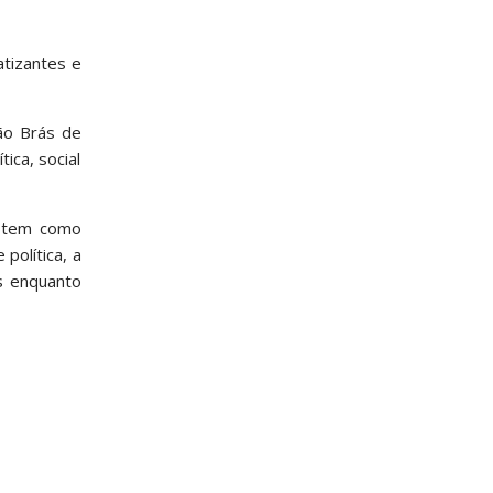
atizantes e
ão Brás de
ica, social
e tem como
política, a
es enquanto