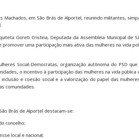
s Machados, em São Brás de Alportel, reunindo militantes, simp
.
uiteta Goreti Cristina, Deputada da Assembleia Municipal de S
e promover uma participação mais ativa das mulheres na vida polít
Mulheres Social-Democratas, organização autónoma do PSD qu
dades, o incentivo à participação das mulheres na vida pública e 
e inclusão e coesão social e a valorização do papel das mulher
as comunidades.
São Brás de Alportel destacam-se:
 do concelho;
se local e nacional;