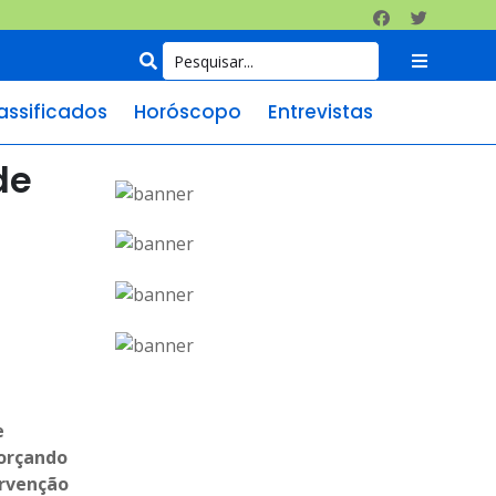
assificados
Horóscopo
Entrevistas
de
e
forçando
ervenção