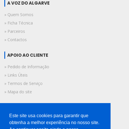
A VOZ DO ALGARVE
» Quem Somos
» Ficha Técnica
» Parceiros
» Contactos
APOIO AO CLIENTE
» Pedido de Informação
» Links Úteis
» Termos de Serviço
» Mapa do site
FICHA TÉCNICA
Este site usa cookies para garantir que
© 2019 A Voz do Algarve.
obtenha a melhor experiência no nosso site.
Todos os direitos reservados.