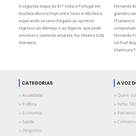
A segunda etapa da 87.ª Volta a Portugal em
Fernando Be
bicicleta decorre hoje entre Sines e Albufeira,
grandes ve
esperando-se uma chegada ao sprint no
Champions 20
regresso ao Alentejo e ao Algarve, que pode
conquistad
envolver o camisola amarela, Rui Oliveira (UAE
Fernando Po
Emirates).
na final dis
Vilamoura T
CATEGORIAS
A VOZ 
» Atualidade
» Quem S
» Política
» Ficha Téc
» Economia
» Parceiros
» Saúde
» Contacto
» Desporto