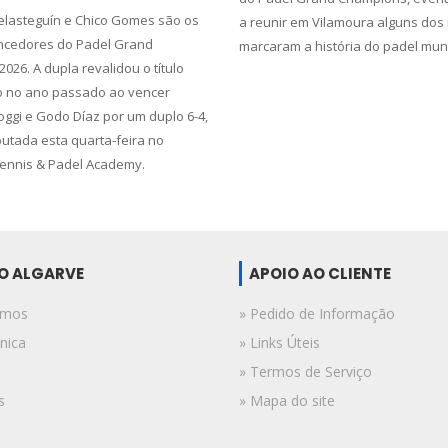
lasteguín e Chico Gomes são os
a reunir em Vilamoura alguns do
ncedores do Padel Grand
marcaram a história do padel mund
26. A dupla revalidou o título
o no ano passado ao vencer
ggi e Godo Díaz por um duplo 6-4,
putada esta quarta-feira no
ennis & Padel Academy.
DO ALGARVE
APOIO AO CLIENTE
omos
» Pedido de Informação
nica
» Links Úteis
» Termos de Serviço
s
» Mapa do site