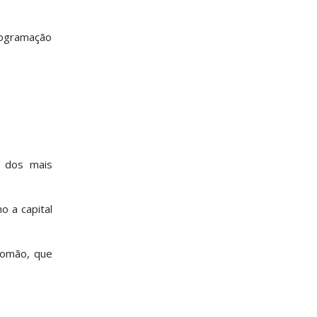
ogramação
m dos mais
 a capital
Romão, que