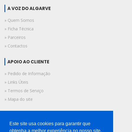
A VOZ DO ALGARVE
» Quem Somos
» Ficha Técnica
» Parceiros
» Contactos
APOIO AO CLIENTE
» Pedido de Informação
» Links Úteis
» Termos de Serviço
» Mapa do site
FICHA TÉCNICA
Este site usa cookies para garantir que
© 2019 A Voz do Algarve.
obtenha a melhor experiência no nosso site.