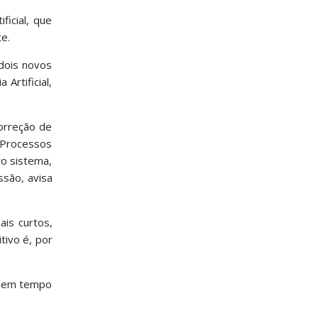
ficial, que
e.
 dois novos
Artificial,
orreção de
 Processos
vo sistema,
ssão, avisa
ais curtos,
tivo é, por
ar em tempo