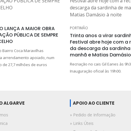
O LANÇA A MAIOR OBRA
PORTIMÃO
AÇÃO PÚBLICA DE SEMPRE
Trinta anos a virar sardin
CELHO
Festival abre hoje com a 
da descarga da sardinha
o Bairro Coca Maravilhas
manhã e Matias Damásio 
 a arrendamento apoiado, num
Recriação no cais Gil Eanes às 9h3
o de 27,7 milhões de euros
Inauguração oficial às 19h00.
DO ALGARVE
APOIO AO CLIENTE
omos
» Pedido de Informação
nica
» Links Úteis