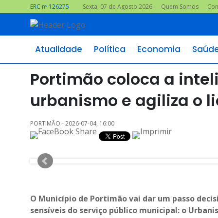
ERC nº 126275
Sexta, 07 de Agosto 2026
Quem Somos
Con
Atualidade
Política
Economia
Saúd
Portimão coloca a inteli
urbanismo e agiliza o 
PORTIMÃO - 2026-07-04, 16:00
O Município de Portimão vai dar um passo deci
sensíveis do serviço público municipal: o Urbani