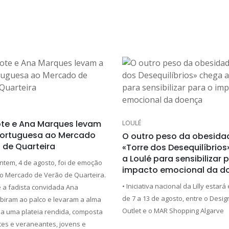
te e Ana Marques levam
LOULÉ
portuguesa ao Mercado
O outro peso da obesida
 de Quarteira
«Torre dos Desequilíbrio
a Loulé para sensibilizar 
ontem, 4 de agosto, foi de emoção
impacto emocional da d
no Mercado de Verão de Quarteira.
• Iniciativa nacional da Lilly estará
e a fadista convidada Ana
de 7 a 13 de agosto, entre o Desi
iram ao palco e levaram a alma
Outlet e o MAR Shopping Algarve
a uma plateia rendida, composta
tes e veraneantes, jovens e