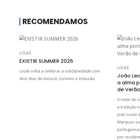
RECOMENDAMOS
LOULÉ
EXISTIR SUMMER 2026
LOULÉ
Loulé volta a celebrar a solidariedade com
João Leo
dois dias de música, convívio e inclusão
a alma 
de Verão
A noite de 
e tradição 
João Leote 
Marques sub
portuguesa 
por residen