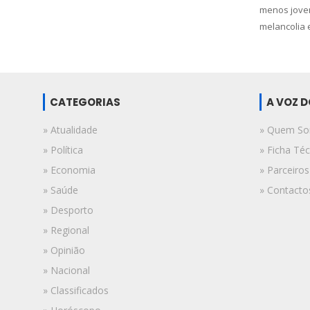
menos joven
melancolia 
CATEGORIAS
A VOZ 
» Atualidade
» Quem S
» Política
» Ficha Téc
» Economia
» Parceiros
» Saúde
» Contacto
» Desporto
» Regional
» Opinião
» Nacional
» Classificados