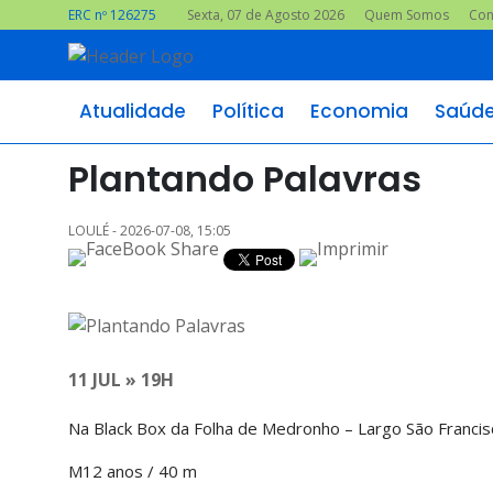
ERC nº 126275
Sexta, 07 de Agosto 2026
Quem Somos
Con
Atualidade
Política
Economia
Saúd
Plantando Palavras
LOULÉ - 2026-07-08, 15:05
11 JUL » 19H
Na Black Box da Folha de Medronho – Largo São Francis
M12 anos / 40 m