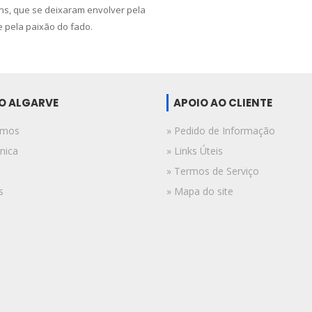
s, que se deixaram envolver pela
e pela paixão do fado.
DO ALGARVE
APOIO AO CLIENTE
omos
» Pedido de Informação
nica
» Links Úteis
» Termos de Serviço
s
» Mapa do site