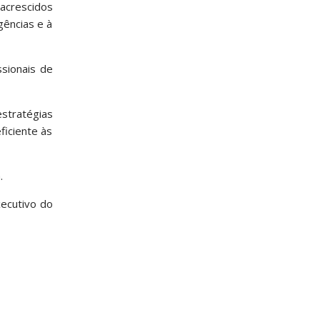
 acrescidos
gências e à
ssionais de
stratégias
ficiente às
.
xecutivo do