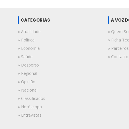
CATEGORIAS
A VOZ 
» Atualidade
» Quem S
» Política
» Ficha Téc
» Economia
» Parceiros
» Saúde
» Contacto
» Desporto
» Regional
» Opinião
» Nacional
» Classificados
» Horóscopo
» Entrevistas