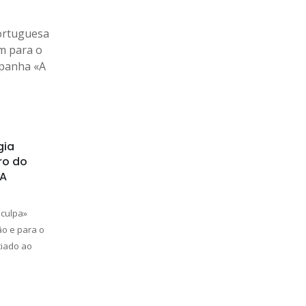
gia
ro do
«A
culpa»
ão e para o
iado ao