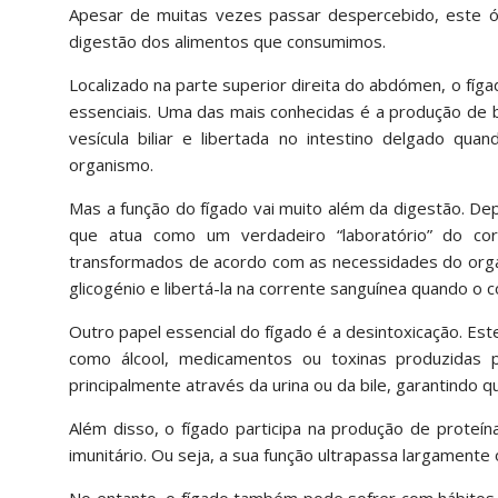
Apesar de muitas vezes passar despercebido, este 
digestão dos alimentos que consumimos.
Localizado na parte superior direita do abdómen, o fí
essenciais. Uma das mais conhecidas é a produção de bí
vesícula biliar e libertada no intestino delgado qu
organismo.
Mas a função do fígado vai muito além da digestão. Dep
que atua como um verdadeiro “laboratório” do co
transformados de acordo com as necessidades do orga
glicogénio e libertá-la na corrente sanguínea quando o c
Outro papel essencial do fígado é a desintoxicação. Est
como álcool, medicamentos ou toxinas produzidas p
principalmente através da urina ou da bile, garantindo
Além disso, o fígado participa na produção de proteí
imunitário. Ou seja, a sua função ultrapassa largament
No entanto, o fígado também pode sofrer com hábitos 