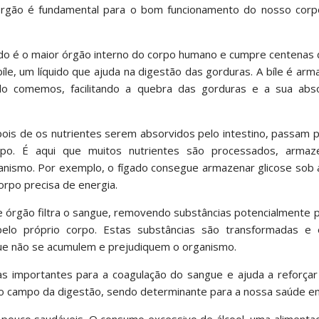
órgão é fundamental para o bom funcionamento do nosso corp
gado é o maior órgão interno do corpo humano e cumpre centenas
le, um líquido que ajuda na digestão das gorduras. A bíle é ar
ando comemos, facilitando a quebra das gorduras e a sua abs
ois de os nutrientes serem absorvidos pelo intestino, passam p
rpo. É aqui que muitos nutrientes são processados, arma
nismo. Por exemplo, o fígado consegue armazenar glicose sob 
orpo precisa de energia.
e órgão filtra o sangue, removendo substâncias potencialmente pr
elo próprio corpo. Estas substâncias são transformadas e e
 que não se acumulem e prejudiquem o organismo.
nas importantes para a coagulação do sangue e ajuda a reforça
e o campo da digestão, sendo determinante para a nossa saúde em
pouco saudáveis. O consumo excessivo de álcool, uma alimentaç