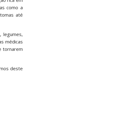
ças como a
ntomas até
, legumes,
tas médicas
e tornarem
armos deste