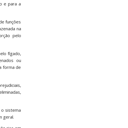
o e para a
 de funções
mazenada na
orção pelo
elo fígado,
zenados ou
a forma de
ejudiciais,
liminadas,
r o sistema
 geral.
ão rica em