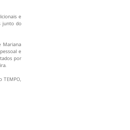
icionais e
s junto do
e Mariana
pessoal e
etados por
ra.
 do TEMPO,