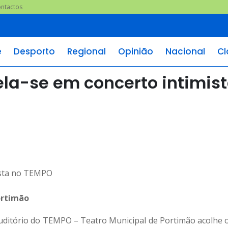
ntactos
e
Desporto
Regional
Opinião
Nacional
Cl
ela-se em concerto intimis
ortimão
Auditório do TEMPO – Teatro Municipal de Portimão acolhe 