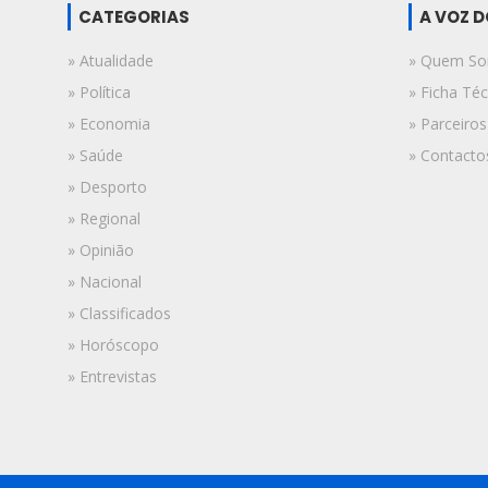
CATEGORIAS
A VOZ 
» Atualidade
» Quem S
» Política
» Ficha Téc
» Economia
» Parceiros
» Saúde
» Contacto
» Desporto
» Regional
» Opinião
» Nacional
» Classificados
» Horóscopo
» Entrevistas