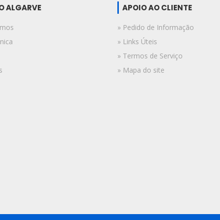
DO ALGARVE
APOIO AO CLIENTE
omos
» Pedido de Informação
nica
» Links Úteis
» Termos de Serviço
s
» Mapa do site