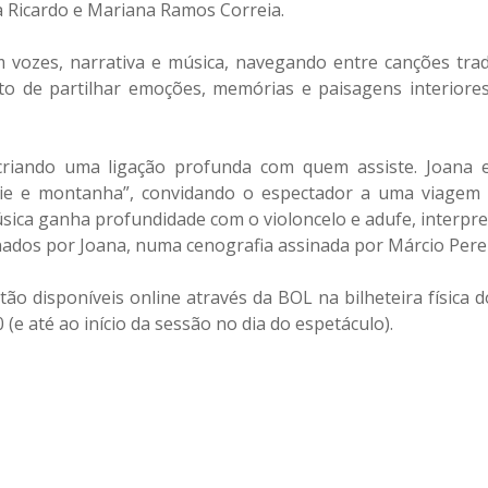
na Ricardo e Mariana Ramos Correia.
m vozes, narrativa e música, navegando entre canções trad
to de partilhar emoções, memórias e paisagens interiore
 criando uma ligação profunda com quem assiste. Joana 
ície e montanha”, convidando o espectador a uma viagem 
úsica ganha profundidade com o violoncelo e adufe, interpr
dos por Joana, numa cenografia assinada por Márcio Perei
tão disponíveis online através da BOL na bilheteira física
 (e até ao início da sessão no dia do espetáculo).