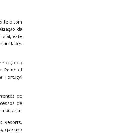
gente e com
alização da
ional, este
omunidades
 reforço do
an Route of
ar Portugal
rrentes de
rocessos de
Industrial.
 & Resorts,
o, que une