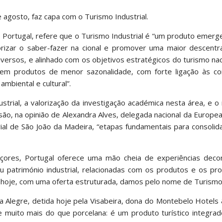
e agosto, faz capa com o Turismo Industrial.
 Portugal, refere que o Turismo Industrial é “um produto emer
valorizar o saber-fazer na cional e promover uma maior descentr
diversos, e alinhado com os objetivos estratégicos do turismo nac
 em produtos de menor sazonalidade, com forte ligação às c
ambiental e cultural”.
trial, a valorização da investigação académica nesta área, e o
ão, na opinião de Alexandra Alves, delegada nacional da Europe
ial de São João da Madeira, “etapas fundamentais para consolid
çores, Portugal oferece uma mão cheia de experiências deco
ou património industrial, relacionadas com os produtos e os p
e hoje, com uma oferta estruturada, damos pelo nome de Turismo 
a Alegre, detida hoje pela Visabeira, dona do Montebelo Hotels
 muito mais do que porcelana: é um produto turístico integrad