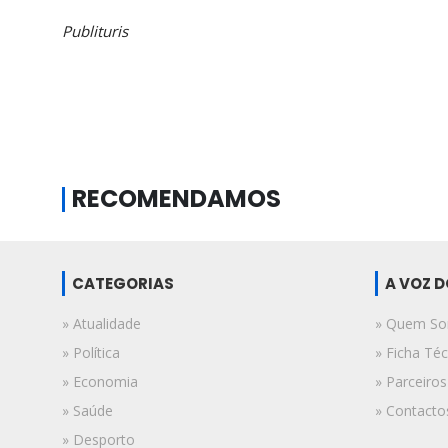
Publituris
RECOMENDAMOS
CATEGORIAS
A VOZ 
» Atualidade
» Quem S
» Política
» Ficha Téc
» Economia
» Parceiros
» Saúde
» Contacto
» Desporto