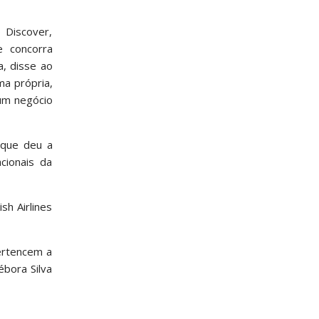
 Discover,
e concorra
a, disse ao
ma própria,
num negócio
que deu a
cionais da
sh Airlines
pertencem a
ébora Silva