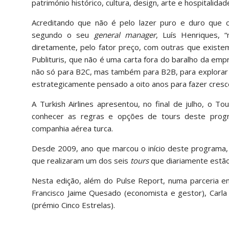
património histórico, cultura, design, arte e hospitalidad
Acreditando que não é pelo lazer puro e duro que co
segundo o seu
general manager
, Luís Henriques,
diretamente, pelo fator preço, com outras que existe
Publituris, que não é uma carta fora do baralho da emp
não só para B2C, mas também para B2B, para explorar 
estrategicamente pensado a oito anos para fazer cresc
A Turkish Airlines apresentou, no final de julho, o 
conhecer as regras e opções de tours deste progra
companhia aérea turca.
Desde 2009, ano que marcou o início deste programa, f
que realizaram um dos seis
tours
que diariamente estão
Nesta edição, além do Pulse Report, numa parceria ent
Francisco Jaime Quesado (economista e gestor), Carla
(prémio Cinco Estrelas).