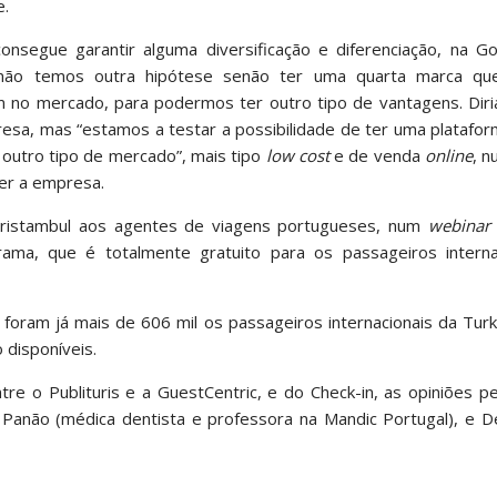
e.
nsegue garantir alguma diversificação e diferenciação, na Go
 “não temos outra hipótese senão ter uma quarta marca qu
m no mercado, para podermos ter outro tipo de vantagens. Diri
resa, mas “estamos a testar a possibilidade de ter uma platafor
outro tipo de mercado”, mais tipo
low cost
e de venda
online
, 
er a empresa.
Touristambul aos agentes de viagens portugueses, num
webinar
ma, que é totalmente gratuito para os passageiros interna
oram já mais de 606 mil os passageiros internacionais da Turki
 disponíveis.
re o Publituris e a GuestCentric, e do Check-in, as opiniões 
 Panão (médica dentista e professora na Mandic Portugal), e D