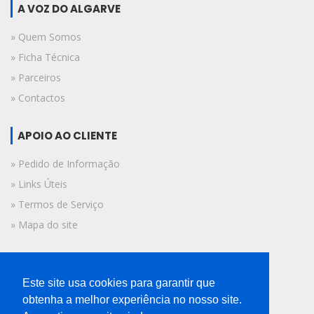
A VOZ DO ALGARVE
» Quem Somos
» Ficha Técnica
» Parceiros
» Contactos
APOIO AO CLIENTE
» Pedido de Informação
» Links Úteis
» Termos de Serviço
» Mapa do site
FICHA TÉCNICA
Este site usa cookies para garantir que
© 2019 A Voz do Algarve.
obtenha a melhor experiência no nosso site.
Todos os direitos reservados.