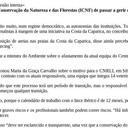
 Conservação da Natureza e das Florestas (ICNF) de passar a geri
to muito, num regime democrático, as autonomias das instituições. To
ornalistas à margem de uma iniciativa na Costa da Caparica, no concelh
osição de areias nas praias da Costa da Caparica, disse ainda perce
urcing”.
onar a ministra do Ambiente sobre o afastamento da atual equipa do Ce
ionou Maria da Graça Carvalho sobre o motivo para o CNRLI, em Silves,
ontrato com os atuais responsáveis, uma equipa que integra 14 veterin
ndo que este processo terá um período de transição, mas o responsáve
omeçou qualquer transição.
 porque o calendário de trabalho com o lince ibérico é de 12 meses, p
 graves riscos e os profissionais também podem correr riscos. “Há in
ecer.
sso “deve ser esclarecido e transparente, uma vez que a conservação do