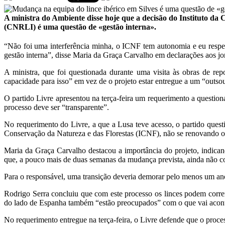
A ministra do Ambiente disse hoje que a decisão do Instituto da
(CNRLI) é uma questão de «gestão interna».
“Não foi uma interferência minha, o ICNF tem autonomia e eu respei
gestão interna”, disse Maria da Graça Carvalho em declarações aos j
A ministra, que foi questionada durante uma visita às obras de rep
capacidade para isso” em vez de o projeto estar entregue a um “outso
O partido Livre apresentou na terça-feira um requerimento a questi
processo deve ser “transparente”.
No requerimento do Livre, a que a Lusa teve acesso, o partido quest
Conservação da Natureza e das Florestas (ICNF), não se renovando o c
Maria da Graça Carvalho destacou a importância do projeto, indica
que, a pouco mais de duas semanas da mudança prevista, ainda não c
Para o responsável, uma transição deveria demorar pelo menos um ano,
Rodrigo Serra concluiu que com este processo os linces podem correr
do lado de Espanha também “estão preocupados” com o que vai acont
No requerimento entregue na terça-feira, o Livre defende que o proce