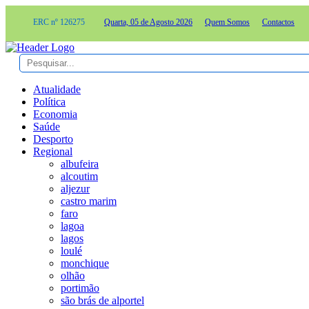
ERC nº 126275
Quarta, 05 de Agosto 2026
Quem Somos
Contactos
Atualidade
Política
Economia
Saúde
Desporto
Regional
albufeira
alcoutim
aljezur
castro marim
faro
lagoa
lagos
loulé
monchique
olhão
portimão
são brás de alportel