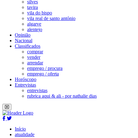
silves
tavira
vila do bispo
vila real de santo antónio
algarve
alentejo
Opinião
Nacional
Classificados
comprar
vender
arrendar
emprego / procura
emprego / oferta
Horóscopo
Entrevistas
entrevistas
rubrica aqui & ali - por nathalie dias
Início
atualidade