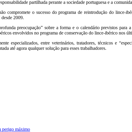
esponsabilidade partilhada perante a sociedade portuguesa e a comunida
o compromete o sucesso do programa de reintrodução do lince-ibéri
 desde 2009.
nda preocupação” sobre a forma e o calendário previstos para a tra
béricos envolvidos no programa de conservação do lince-ibérico nos ú
mente especializados, entre veterinários, tratadores, técnicos e “e
tada até agora qualquer solução para esses trabalhadores.