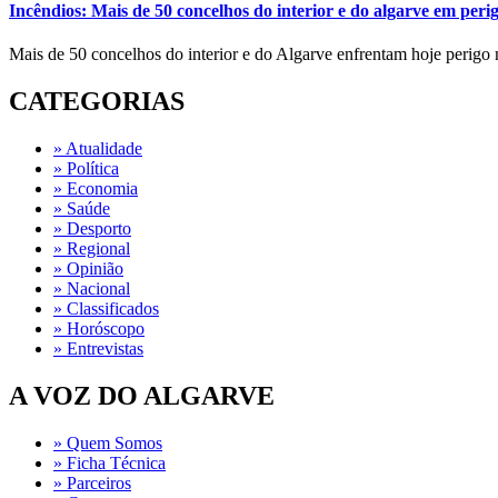
Incêndios: Mais de 50 concelhos do interior e do algarve em per
Mais de 50 concelhos do interior e do Algarve enfrentam hoje perigo 
CATEGORIAS
» Atualidade
» Política
» Economia
» Saúde
» Desporto
» Regional
» Opinião
» Nacional
» Classificados
» Horóscopo
» Entrevistas
A VOZ DO ALGARVE
» Quem Somos
» Ficha Técnica
» Parceiros