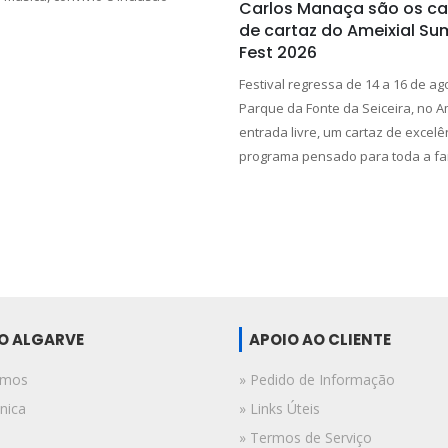
Carlos Manaça são os c
de cartaz do Ameixial S
Fest 2026
Festival regressa de 14 a 16 de ag
Parque da Fonte da Seiceira, no A
entrada livre, um cartaz de excelê
programa pensado para toda a fam
DO ALGARVE
APOIO AO CLIENTE
omos
» Pedido de Informação
nica
» Links Úteis
» Termos de Serviço