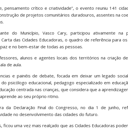
, pensamento crítico e criatividade”, o evento reuniu 141 cid
onstrução de projetos comunitários duradouros, assentes na coe
s.
nte do Município, Vasco Cary, participou ativamente na p
a Carta das Cidades Educadoras, o quadro de referência para o
 paz e no bem-estar de todas as pessoas.
ssores, alunos e agentes locais dos territórios na criação de
la de aula.
ências e painéis de debate, focada em deixar um legado social
do psicólogo educacional, pedagogo especializado em educação 
educação centrada nas crianças, que considera que a aprendizag
aprende ao seu próprio ritmo.
ra da Declaração Final do Congresso, no dia 1 de junho, re
ividade no desenvolvimento das cidades do futuro.
, ficou uma vez mais realçado que as Cidades Educadoras podem