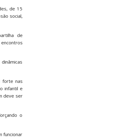
ades, de 15
são social,
artilha de
s encontros
 dinâmicas
 forte nas
infantil e
em deve ser
forçando o
 funcionar