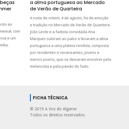
abeças
a alma portuguesa ao Mercado
ummer
de Verão de Quarteira
A noite de ontem, 4 de agosto, foi de emoção
osto ao
e tradição no Mercado de Verão de Quarteira.
meixial, com
João Leote e a fadista convidada Ana
ncia e um
Marques subiram ao palco e levaram a alma
ília.
portuguesa a uma plateia rendida, composta
por residentes e veraneantes, jovens e
menos jovens, que se deixaram envolver pela
melancolia e pela paixão do fado.
FICHA TÉCNICA
© 2019 A Voz do Algarve.
Todos os direitos reservados.