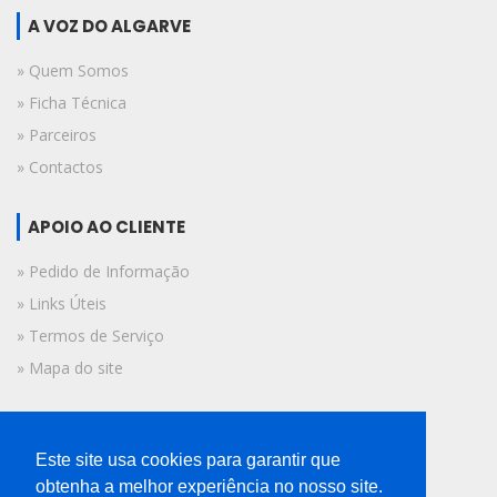
A VOZ DO ALGARVE
» Quem Somos
» Ficha Técnica
» Parceiros
» Contactos
APOIO AO CLIENTE
» Pedido de Informação
» Links Úteis
» Termos de Serviço
» Mapa do site
FICHA TÉCNICA
Este site usa cookies para garantir que
© 2019 A Voz do Algarve.
obtenha a melhor experiência no nosso site.
Todos os direitos reservados.