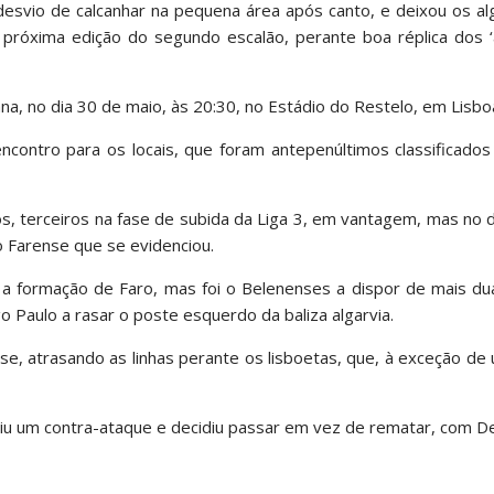
vio de calcanhar na pequena área após canto, e deixou os al
 próxima edição do segundo escalão, perante boa réplica dos ‘
 no dia 30 de maio, às 20:30, no Estádio do Restelo, em Lisbo
contro para os locais, que foram antepenúltimos classificados 
s, terceiros na fase de subida da Liga 3, em vantagem, mas no 
o Farense que se evidenciou.
u a formação de Faro, mas foi o Belenenses a dispor de mais d
 Paulo a rasar o poste esquerdo da baliza algarvia.
e, atrasando as linhas perante os lisboetas, que, à exceção d
iu um contra-ataque e decidiu passar em vez de rematar, com De