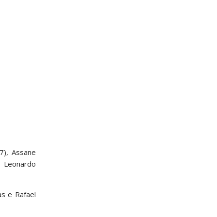
87), Assane
e Leonardo
as e Rafael