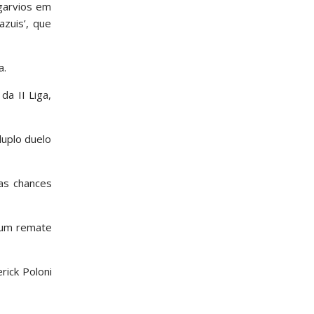
garvios em
azuis’, que
a.
da II Liga,
duplo duelo
uas chances
e um remate
rick Poloni