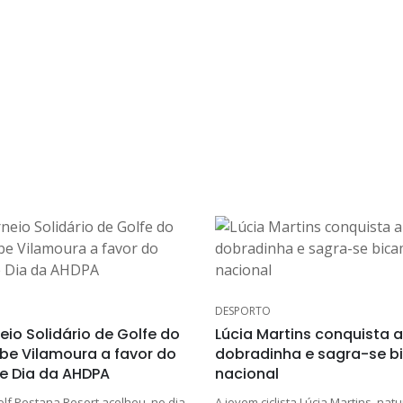
DESPORTO
eio Solidário de Golfe do
Lúcia Martins conquista a
ube Vilamoura a favor do
dobradinha e sagra-se 
e Dia da AHDPA
nacional
olf Pestana Resort acolheu, no dia
A jovem ciclista Lúcia Martins, nat