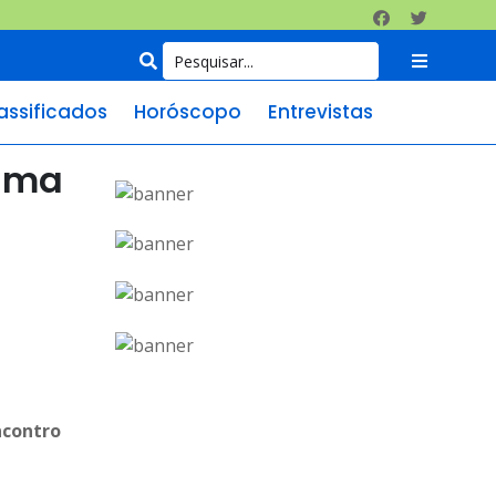
assificados
Horóscopo
Entrevistas
nima
ncontro