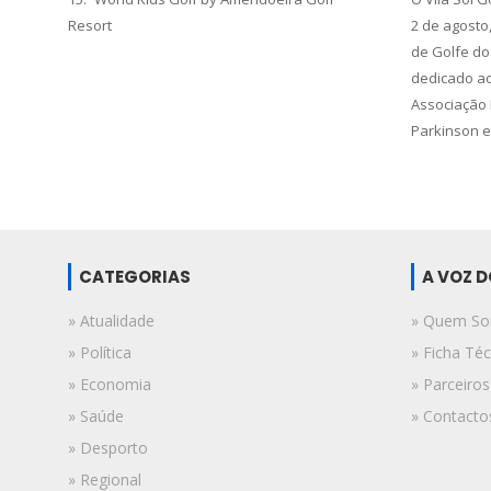
Resort
2 de agosto,
de Golfe do
dedicado ao
Associação 
Parkinson e
CATEGORIAS
A VOZ 
» Atualidade
» Quem S
» Política
» Ficha Téc
» Economia
» Parceiros
» Saúde
» Contacto
» Desporto
» Regional