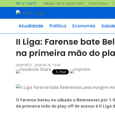
ERC nº 126275
Sábado, 08 de Agosto 2026
Quem Somos
C
Atualidade
Política
Economia
Saúd
II Liga: Farense bate 
na primeira mão do pla
DESPORTO - 2026-05-25, 13:38
O Farense bateu no sábado o Belenenses por 1-0
da primeira mão do play-off de acesso à II Liga 