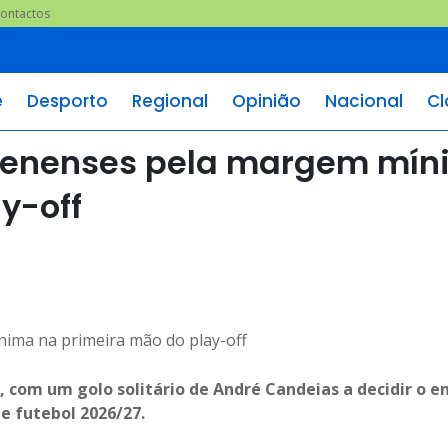
ontactos
e
Desporto
Regional
Opinião
Nacional
Cl
Belenenses pela margem mí
y-off
, com um golo solitário de André Candeias a decidir o e
de futebol 2026/27.