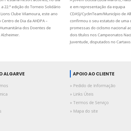
 a 22.ª edição do Torneio Solidário
e em representação da equipa
 Lions Clube Vilamoura, este ano
CDASJ/CyclinTeam/Município de Al
 Centro de Dia da AHDPA –
confirmou o seu estatuto de uma
Humanitária dos Doentes de
promessas do ciclismo nacional a
 Alzheimer.
dois títulos nos Campeonatos Nac
Juventude, disputados no Cartaxo
DO ALGARVE
APOIO AO CLIENTE
omos
» Pedido de Informação
nica
» Links Úteis
» Termos de Serviço
s
» Mapa do site