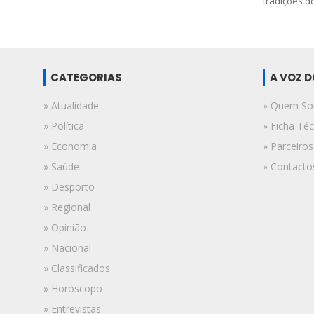
tradições do 
CATEGORIAS
A VOZ 
» Atualidade
» Quem S
» Política
» Ficha Téc
» Economia
» Parceiros
» Saúde
» Contacto
» Desporto
» Regional
» Opinião
» Nacional
» Classificados
» Horóscopo
» Entrevistas