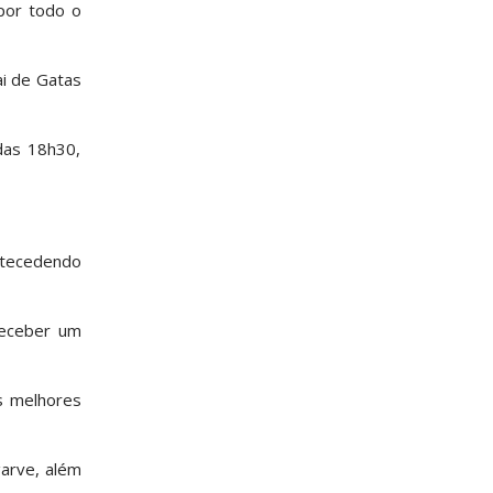
 por todo o
ai de Gatas
das 18h30,
antecedendo
receber um
as melhores
garve, além