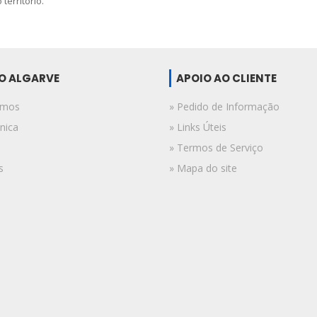
território.
DO ALGARVE
APOIO AO CLIENTE
omos
» Pedido de Informação
nica
» Links Úteis
» Termos de Serviço
s
» Mapa do site