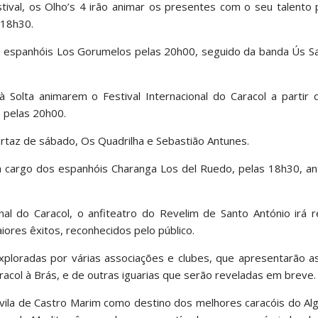
stival, os Olho’s 4 irão animar os presentes com o seu talento
s 18h30.
os espanhóis Los Gorumelos pelas 20h00, seguido da banda Ús S
 Solta animarem o Festival Internacional do Caracol a partir 
 pelas 20h00.
artaz de sábado, Os Quadrilha e Sebastião Antunes.
á a cargo dos espanhóis Charanga Los del Ruedo, pelas 18h30, 
nal do Caracol, o anfiteatro do Revelim de Santo António irá 
ores êxitos, reconhecidos pelo público.
exploradas por várias associações e clubes, que apresentarão 
racol à Brás, e de outras iguarias que serão reveladas em breve.
 vila de Castro Marim como destino dos melhores caracóis do Al