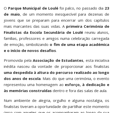
O
Parque Municipal de Loulé
foi palco, no passado dia
23
de maio
, de um momento inesquecível para dezenas de
jovens que se preparam para encerrar um dos capítulos
mais marcantes das suas vidas. A
primeira Cerimónia de
Finalistas da Escola Secundária de Loulé
reuniu alunos,
famílias, professores e amigos numa celebração carregada
de emoção, simbolizando
o fim de uma etapa académica
e o início de novos desafios
.
Promovida pela
Associação de Estudantes
, esta iniciativa
inédita nasceu da vontade de proporcionar aos finalistas
uma despedida à altura do percurso realizado ao longo
dos anos de escola
. Mais do que uma cerimónia, o evento
representou uma homenagem ao
esforço, à dedicação e
às memórias construídas
dentro e fora das salas de aula.
Num ambiente de alegria, orgulho e alguma nostalgia, os
finalistas tiveram a oportunidade de partilhar este momento
único com aqueles que os acompanharam ao longo da sua