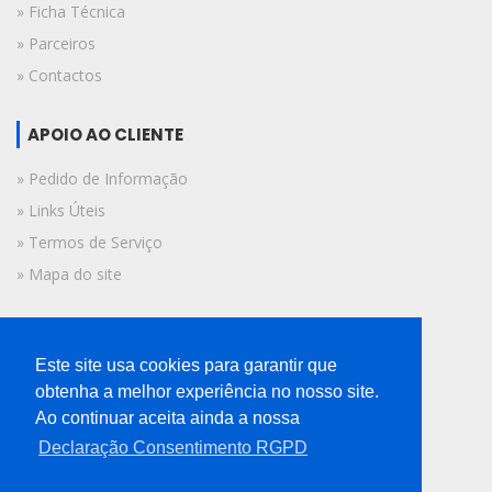
» Ficha Técnica
» Parceiros
» Contactos
APOIO AO CLIENTE
» Pedido de Informação
» Links Úteis
» Termos de Serviço
» Mapa do site
FICHA TÉCNICA
Este site usa cookies para garantir que
© 2019 A Voz do Algarve.
obtenha a melhor experiência no nosso site.
Todos os direitos reservados.
Ao continuar aceita ainda a nossa
Declaração Consentimento RGPD