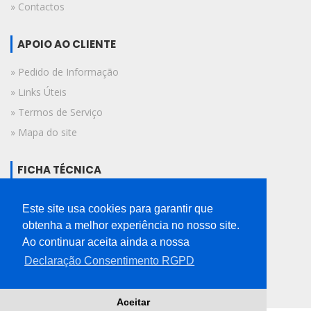
» Contactos
APOIO AO CLIENTE
» Pedido de Informação
» Links Úteis
» Termos de Serviço
» Mapa do site
FICHA TÉCNICA
© 2019 A Voz do Algarve.
Este site usa cookies para garantir que
Todos os direitos reservados.
obtenha a melhor experiência no nosso site.
Ao continuar aceita ainda a nossa
Declaração Consentimento RGPD
Aceitar