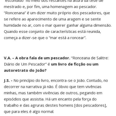
“escondido” no meio dos restantes na altura da tese de
mestrado e, por fim, uma homenagem ao pescador.
“Roncenana” é um dizer muito próprio dos pescadores, que
se refere ao aparecimento de uma aragem e se sente
humidade no ar, com o mar querer ganhar alguma dimensão.
Quando esse conjunto de características está reunida,
começa a dizer-se que o “mar está a roncear”.
V.A. – A obra fala de um pescador.
“Ronceana de Salitre:
Diário de Um Pescador” é
um livro de ficção ou um
autoretrato do João?
J.S. -
No princípio do livro, encontra-se o João. Contudo, no
decorrer na narrativa já não. É óbvio que tem vivências
minhas, mas também vivências de outros, pegando em
episódios que assistia. Há um encanto pela força do
trabalho e das agruras destes homens [dos pescadores],
que para eles é algo normal.