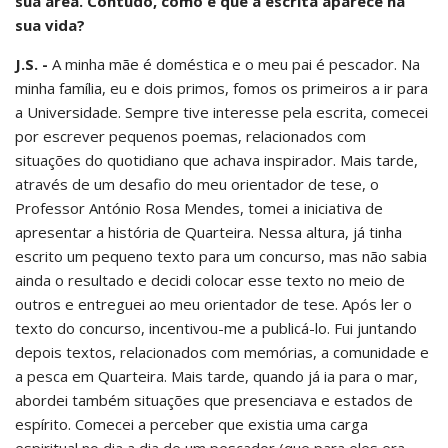
sua área. Contudo, como é que a escrita aparece na
sua vida?
J.S. -
A minha mãe é doméstica e o meu pai é pescador. Na
minha família, eu e dois primos, fomos os primeiros a ir para
a Universidade. Sempre tive interesse pela escrita, comecei
por escrever pequenos poemas, relacionados com
situações do quotidiano que achava inspirador. Mais tarde,
através de um desafio do meu orientador de tese, o
Professor António Rosa Mendes, tomei a iniciativa de
apresentar a história de Quarteira. Nessa altura, já tinha
escrito um pequeno texto para um concurso, mas não sabia
ainda o resultado e decidi colocar esse texto no meio de
outros e entreguei ao meu orientador de tese. Após ler o
texto do concurso, incentivou-me a publicá-lo. Fui juntando
depois textos, relacionados com memórias, a comunidade e
a pesca em Quarteira. Mais tarde, quando já ia para o mar,
abordei também situações que presenciava e estados de
espírito. Comecei a perceber que existia uma carga
espiritual no dia a dia de um pescador (que para eles era