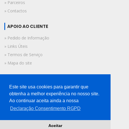
» Parceiros
» Contactos
APOIO AO CLIENTE
» Pedido de Informação
» Links Úteis
» Termos de Serviço
» Mapa do site
FICHA TÉCNICA
Este site usa cookies para garantir que
© 2019 A Voz do Algarve.
obtenha a melhor experiência no nosso site.
Todos os direitos reservados.
Ao continuar aceita ainda a nossa
Declaração Consentimento RGPD
Aceitar