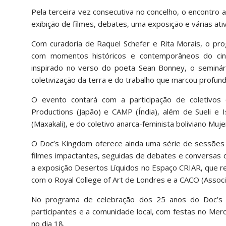
Pela terceira vez consecutiva no concelho, o encontro
exibição de filmes, debates, uma exposição e várias ati
Com curadoria de Raquel Schefer e Rita Morais, o pro
com momentos históricos e contemporâneos do cine
inspirado no verso do poeta Sean Bonney, o seminário
coletivização da terra e do trabalho que marcou profun
O evento contará com a participação de coletivos
Productions (Japão) e CAMP (Índia), além de Sueli e 
(Maxakali), e do coletivo anarca-feminista boliviano Muj
O Doc’s Kingdom oferece ainda uma série de sessões g
filmes impactantes, seguidas de debates e conversas 
a exposição Desertos Líquidos no Espaço CRIAR, que re
com o Royal College of Art de Londres e a CACO (Assoc
No programa de celebração dos 25 anos do Doc’s K
participantes e a comunidade local, com festas no Mer
no dia 18.