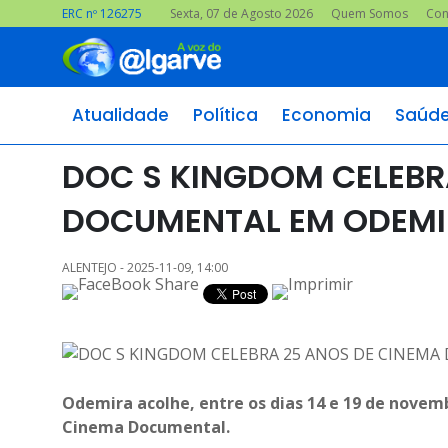
ERC nº 126275
Sexta, 07 de Agosto 2026
Quem Somos
Con
Atualidade
Política
Economia
Saúd
DOC S KINGDOM CELEBR
DOCUMENTAL EM ODEM
ALENTEJO - 2025-11-09, 14:00
Odemira acolhe, entre os dias 14 e 19 de novemb
Cinema Documental.