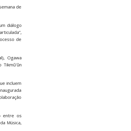
a semana de
num diálogo
ticulada”,
processo de
al), Ogawa
vo Tikmũ'ũn
ue incluem
 inaugurada
colaboração
o entre os
 da Música,