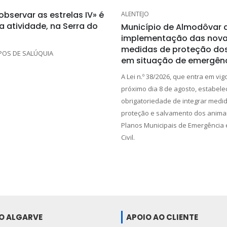
bservar as estrelas IV» é
ALENTEJO
a atividade, na Serra do
Município de Almodôvar 
implementação das nov
medidas de proteção do
POS DE SALÚQUIA
em situação de emergên
A Lei n.º 38/2026, que entra em vig
próximo dia 8 de agosto, estabele
obrigatoriedade de integrar medi
proteção e salvamento dos anima
Planos Municipais de Emergência 
Civil.
DO ALGARVE
APOIO AO CLIENTE