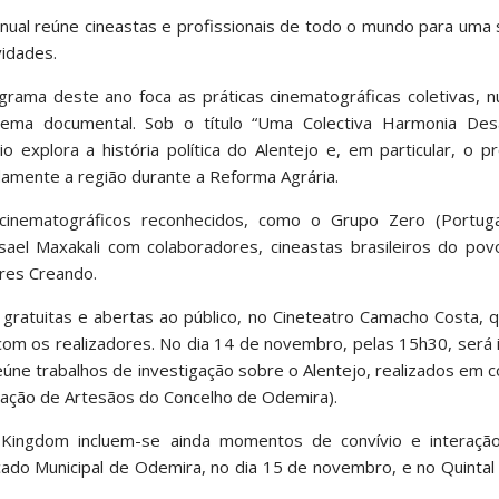
 anual reúne cineastas e profissionais de todo o mundo para um
vidades.
grama deste ano foca as práticas cinematográficas coletivas, 
ma documental. Sob o título “Uma Colectiva Harmonia Desar
 explora a história política do Alentejo e, em particular, o 
damente a região durante a Reforma Agrária.
 cinematográficos reconhecidos, como o Grupo Zero (Portug
Isael Maxakali com colaboradores, cineastas brasileiros do po
eres Creando.
ratuitas e abertas ao público, no Cineteatro Camacho Costa, q
com os realizadores. No dia 14 de novembro, pelas 15h30, será
úne trabalhos de investigação sobre o Alentejo, realizados em 
iação de Artesãos do Concelho de Odemira).
ingdom incluem-se ainda momentos de convívio e interaçã
cado Municipal de Odemira, no dia 15 de novembro, e no Quintal