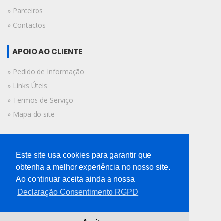
» Parceiros
» Contactos
APOIO AO CLIENTE
» Pedido de Informação
» Links Úteis
» Termos de Serviço
» Mapa do site
FICHA TÉCNICA
Este site usa cookies para garantir que
© 2019 A Voz do Algarve.
obtenha a melhor experiência no nosso site.
Todos os direitos reservados.
Ao continuar aceita ainda a nossa
Declaração Consentimento RGPD