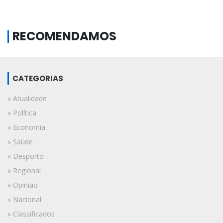
RECOMENDAMOS
CATEGORIAS
» Atualidade
» Política
» Economia
» Saúde
» Desporto
» Regional
» Opinião
» Nacional
» Classificados