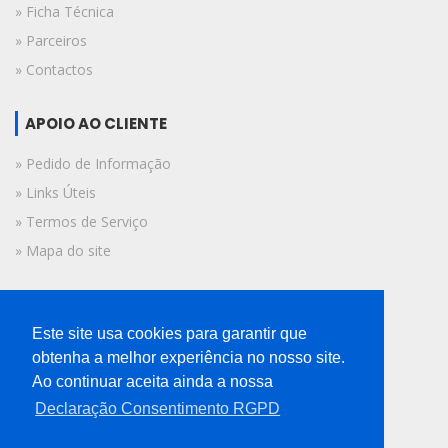
» Ficha Técnica
» Parceiros
» Contactos
APOIO AO CLIENTE
» Pedido de Informação
» Links Úteis
» Termos de Serviço
» Mapa do site
FICHA TÉCNICA
Este site usa cookies para garantir que
© 2019 A Voz do Algarve.
obtenha a melhor experiência no nosso site.
Todos os direitos reservados.
Ao continuar aceita ainda a nossa
Declaração Consentimento RGPD