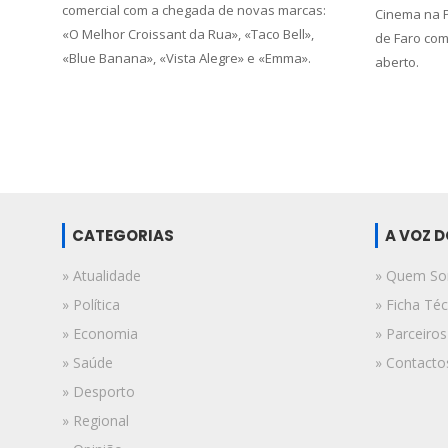
comercial com a chegada de novas marcas:
Cinema na P
«O Melhor Croissant da Rua», «Taco Bell»,
de Faro com
«Blue Banana», «Vista Alegre» e «Emma».
aberto.
CATEGORIAS
A VOZ 
» Atualidade
» Quem S
» Política
» Ficha Téc
» Economia
» Parceiros
» Saúde
» Contacto
» Desporto
» Regional