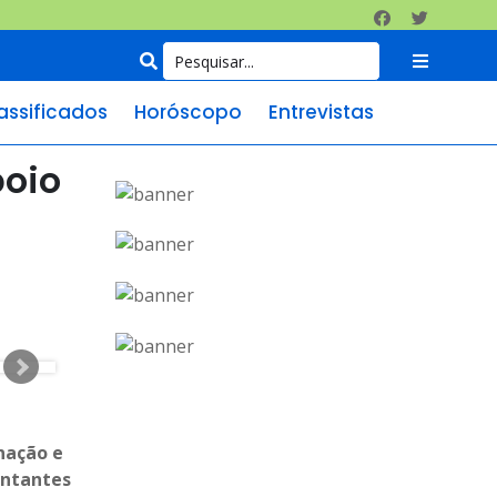
assificados
Horóscopo
Entrevistas
poio
nação e
entantes