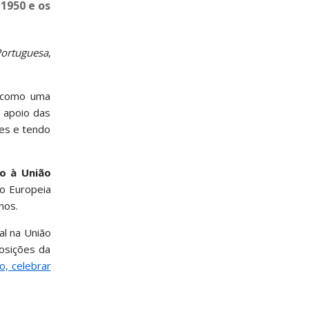
1950 e os
Portuguesa
,
s como uma
o apoio das
res e tendo
ão
à União
o Europeia
39 anos.
al na União
posições da
, celebrar