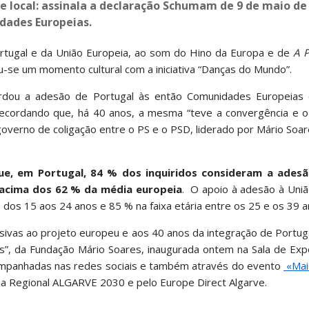
e local: assinala a declaração Schumam de 9 de maio de 
dades Europeias.
 Portugal e da União Europeia, ao som do Hino da Europa e de
A 
iu-se um momento cultural com a iniciativa “Danças do Mundo”.
cordou a adesão de Portugal às então Comunidades Europeia
, recordando que, há 40 anos, a mesma “teve a convergência e 
 governo de coligação entre o PS e o PSD, liderado por Mário Soa
e, em Portugal, 84 % dos inquiridos consideram a ades
 acima dos 62 % da média europeia
. O apoio à adesão à Uniã
os dos 15 aos 24 anos e 85 % na faixa etária entre os 25 e os 
usivas ao projeto europeu e aos 40 anos da integração de Portug
os”, da Fundação Mário Soares, inaugurada ontem na Sala de Ex
companhadas nas redes sociais e também através do evento
«Maio
a Regional ALGARVE 2030 e pelo Europe Direct Algarve.