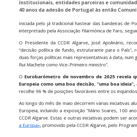
institucionais, entidades parceiras e comunidad
40 anos da adesão de Portugal às então Comuni
Iniciada pelo já tradicional hastear das bandeiras de
interpretado pela Associação Filarmónica de Faro, segu
O Presidente da CCDR Algarve, José Apolinário, re
“decisão política de fundo, estruturante para o País”
duas forças políticas mais representativas à data, num
Rui Machete como Vice-Primeiro ministro”.
O
Eurobarómetro de novembro de 2025 revela qu
Europeia como uma boa decisão
,
“uma boa ideia”,
recolhe 96 % de posições favoráveis entre os inquirid
Ao longo do mês de maio decorrem várias iniciativas al
Europeia, incluindo a exposição “Mário Soares, 100 an
CCDR Algarve. Estas e outras iniciativas podem ser a
a Europa»
, promovido pela CCDR Algarve, pelo Program