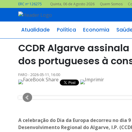
ERC nº 126275
Quinta, 06 de Agosto 2026
Quem Somos
Co
Atualidade
Política
Economia
Saúd
CCDR Algarve assinala 
dos portugueses à con
FARO - 2026-05-11, 16:00
A celebração do Dia da Europa decorreu no dia 
Desenvolvimento Regional do Algarve, I.P. (CCD